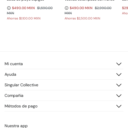
$490.00 MXN
$1,590.00
$490.00 MXN
$2,990.00
$2
MXN
MXN
Aho
Ahorras
$1,100.00 MXN
Ahorras
$2,500.00 MXN
Mi cuenta
Iniciar sesión
Ayuda
Registrarme
Atención al cliente
Singular Collective
Direcciones de envío
Preguntas frecuentes
Historial de pedidos
Descúbrelo
Compañia
Envío
¡Únete!
Cambios, devoluciones y desistimiento
¿Quiénes somos?
Métodos de pago
Promociones vigentes
Prensa
Tarjeta regalo online
Trabaja con nosotros
Concursos y sorteos
Tiendas
Nuestra app