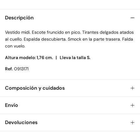
Descripción
Vestido midi. Escote fruncido en pico. Tirantes delgados atados
al cuello. Espalda descubierta. Smock en la parte trasera. Falda
con vuelo.
Altura modelo: 1,76 cm. |
Lleva la talla S.
Ref.
0913171
Composición y cuidados
Composición
Envío
100%
poliéster
Gratis
Envío a tienda: 2-5 días.
Devoluciones
Cuidados
* Toda la República Mexicana.
Temperatura máxima de lavado 30C
Dispones de
30 días
para realizar tu devolución a través de