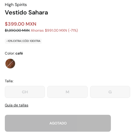
High Spirits
Vestido Sahara
$399.00 MXN
$1,390.00 MXN
Ahorras
$991.00 MXN
71
-10% EXTRA | CÓD: 10EXTRA
Color:
café
Talla:
CH
M
G
Guía de tallas
AGOTADO