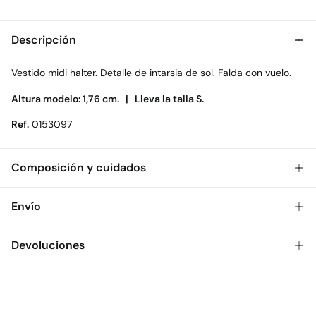
Descripción
Vestido midi halter. Detalle de intarsia de sol. Falda con vuelo.
Altura modelo: 1,76 cm. |
Lleva la talla S.
Ref.
0153097
Composición y cuidados
Composición
Envío
62%
viscosa
,
38%
algodón
Gratis
Envío a tienda: 2-5 días.
Devoluciones
Cuidados
* Toda la República Mexicana.
Temperatura máxima de lavado 30C
Dispones de
30 días
para realizar tu devolución a través de
Estándar
cualquiera de los siguientes métodos:
Secado delicado en secadora
$ 55
CDMX y Área Metropolitana: 1-2 días.