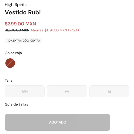
High Spirits
Vestido Rubi
$399.00 MXN
$1,590.00 MXN
Ahorras
$1,191.00 MXN
75
-10% EXTRA | CÓD: 10EXTRA
Color:
rojo
Talla:
CH
M
G
Guía de tallas
AGOTADO