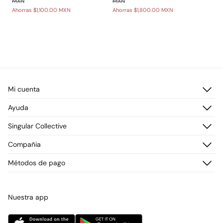
MXN
MXN
Ahorras
$1,100.00 MXN
Ahorras
$1,800.00 MXN
Mi cuenta
Iniciar sesión
Ayuda
Registrarme
Atención al cliente
Singular Collective
Direcciones de envío
Preguntas frecuentes
Historial de pedidos
Descúbrelo
Compañia
Envío
¡Únete!
Cambios, devoluciones y desistimiento
¿Quiénes somos?
Métodos de pago
Promociones vigentes
Prensa
Tarjeta regalo online
Trabaja con nosotros
Concursos y sorteos
Tiendas
Nuestra app