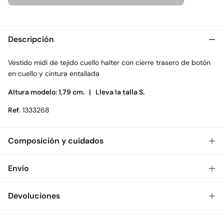
Descripción
Vestido midi de tejido cuello halter con cierre trasero de botón
en cuello y cintura entallada
Altura modelo: 1,79 cm. |
Lleva la talla S.
Ref.
1333268
Composición y cuidados
Composición
Envío
100%
algodón
Gratis
Envío a tienda: 2-5 días.
Devoluciones
Cuidados
* Toda la República Mexicana.
Temperatura máxima de lavado 30C
Dispones de
30 días
para realizar tu devolución a través de