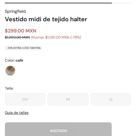
Springfield
Vestido midi de tejido halter
$299.00 MXN
$1,390.00 MXN
Ahorras
$1,091.00 MXN
78
-10% EXTRA | CÓD: 10EXTRA
Color:
café
Talla:
CH
M
G
Guía de tallas
AGOTADO