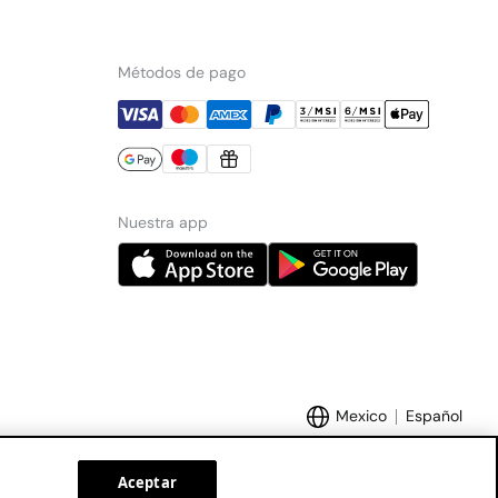
Métodos de pago
Nuestra app
Mexico
Español
Aceptar
Marcas Tendam:
Women'secret
Hoss Intropia
Cortefiel