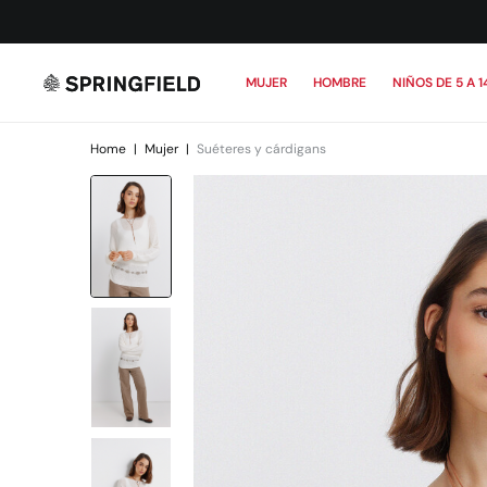
MUJER
HOMBRE
NIÑOS DE 5 A 1
Home
|
Mujer
|
Suéteres y cárdigans