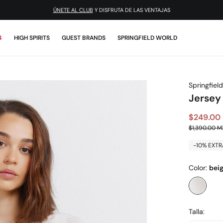
¡DESCARGA LA APP!
4
HIGH SPIRITS
GUEST BRANDS
SPRINGFIELD WORLD
Springfield
Jersey
$249.00
$1,390.00 
-10% EXTR
Color:
bei
Talla: