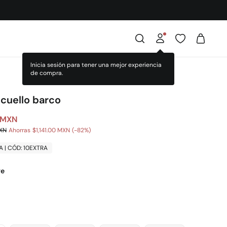
 cuello barco
 MXN
MXN
Ahorras
$1,141.00 MXN
82
A | CÓD: 10EXTRA
ge