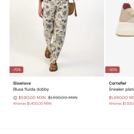
-70%
-50%
Slowlove
Cortefiel
Blusa fluida dobby
Sneaker plat
$590.00 MXN
$1,990.00 MXN
$1,490.00 M
Ahorras
$1,400.00 MXN
Ahorras
$1,500