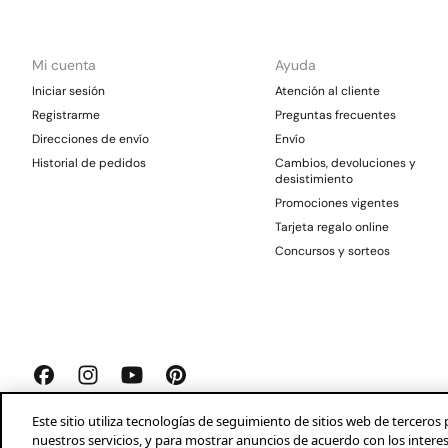
Mi cuenta
Ayuda
Iniciar sesión
Atención al cliente
Registrarme
Preguntas frecuentes
Direcciones de envío
Envío
Historial de pedidos
Cambios, devoluciones y
desistimiento
Promociones vigentes
Tarjeta regalo online
Concursos y sorteos
Este sitio utiliza tecnologías de seguimiento de sitios web de tercer
nuestros servicios, y para mostrar anuncios de acuerdo con los intere
Springfield 2026©
Aviso legal
Condiciones generales
Privacidad
Profeco