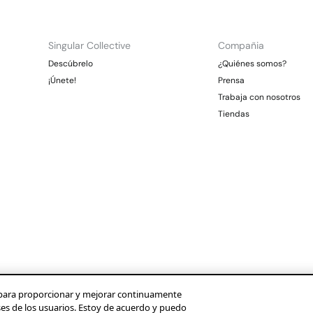
Singular Collective
Compañia
Descúbrelo
¿Quiénes somos?
¡Únete!
Prensa
Trabaja con nosotros
Tiendas
os para proporcionar y mejorar continuamente
ses de los usuarios. Estoy de acuerdo y puedo
Condusef