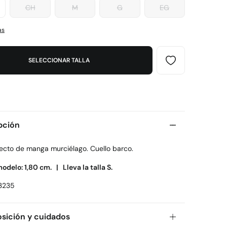
CH
M
G
EG
as
SELECCIONAR TALLA
pción
recto de manga murciélago. Cuello barco.
modelo: 1,80 cm. |
Lleva la talla S.
3235
ición y cuidados