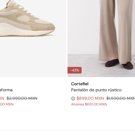
-43%
Cortefiel
aforma
Pantalón de punto rústico
XN
$2,990.00 MXN
$899.00 MXN
$1,590.00 MX
.00 MXN
Ahorras
$691.00 MXN