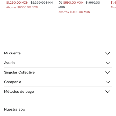
$1,290.00 MXN
$2,290.00 MXN
$590.00 MXN
$1,990.00
$1,
MXN
Ahorras
$1,000.00 MXN
Aho
Ahorras
$1,400.00 MXN
Mi cuenta
Iniciar sesión
Ayuda
Registrarme
Atención al cliente
Singular Collective
Direcciones de envío
Preguntas frecuentes
Historial de pedidos
Descúbrelo
Compañia
Envío
¡Únete!
Cambios, devoluciones y desistimiento
¿Quiénes somos?
Métodos de pago
Promociones vigentes
Prensa
Tarjeta regalo online
Trabaja con nosotros
Concursos y sorteos
Tiendas
Nuestra app