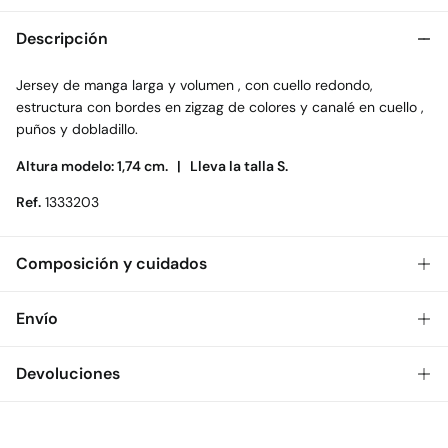
Descripción
Jersey de manga larga y volumen , con cuello redondo,
estructura con bordes en zigzag de colores y canalé en cuello ,
puños y dobladillo.
Altura modelo: 1,74 cm. |
Lleva la talla S.
Ref.
1333203
Composición y cuidados
Composición
Envío
41%
poliéster
,
29%
acrílico
,
19%
hilo metálico
,
8%
nylon
,
3%
lana
Gratis
Envío a tienda: 2-5 días.
Devoluciones
Cuidados
* Toda la República Mexicana.
Temperatura máxima de lavado 40C. Centrifugado corto
Dispones de
30 días
para realizar tu devolución a través de
Estándar
cualquiera de los siguientes métodos: