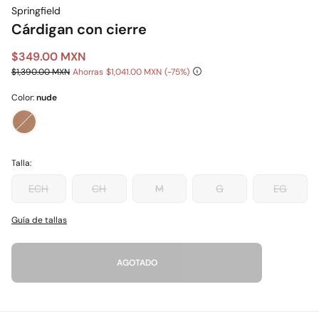
Springfield
Cárdigan con cierre
$349.00 MXN
$1,390.00 MXN
Ahorras
$1,041.00 MXN
75
Color:
nude
Talla:
ECH
CH
M
G
EG
Guía de tallas
AGOTADO