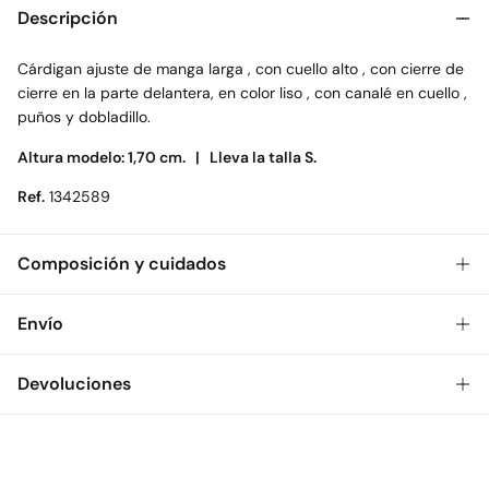
Descripción
Cárdigan ajuste de manga larga , con cuello alto , con cierre de
cierre en la parte delantera, en color liso , con canalé en cuello ,
puños y dobladillo.
Altura modelo: 1,70 cm. |
Lleva la talla S.
Ref.
1342589
Composición y cuidados
Composición
Envío
50%
viscosa
,
30%
poliéster
,
20%
poliamida
Gratis
Envío a tienda: 2-5 días.
Devoluciones
Cuidados
* Toda la República Mexicana.
Temperatura máxima de lavado 40C. Centrifugado corto
Dispones de
30 días
para realizar tu devolución a través de
Estándar
cualquiera de los siguientes métodos:
No secar en secadora
$ 55
CDMX y Área Metropolitana: 1-2 días.