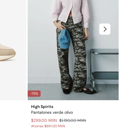
-75%
-71
High Spirits
HI
Pantalones verde olivo
Su
$299.00 MXN
$1,190.00 MXN
$3
Ahorras
$891.00 MXN
Aho