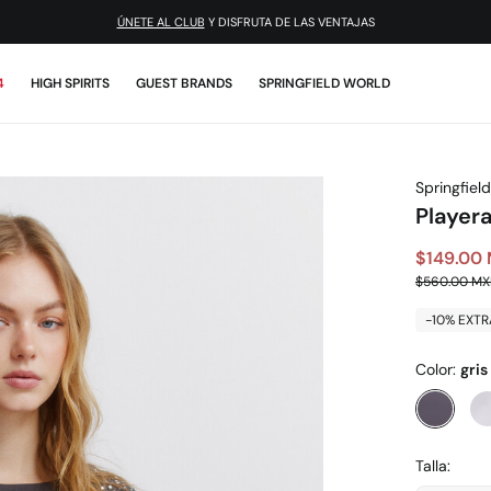
¡DESCARGA LA APP!
4
HIGH SPIRITS
GUEST BRANDS
SPRINGFIELD WORLD
Springfield
Player
$149.00
$560.00 M
-10% EXTR
Color:
gris
Talla: