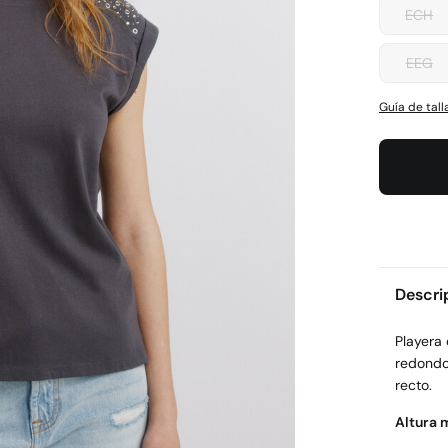
ECH
EEG
Guía de tall
Descri
Playera
redondo
recto.
Altura 