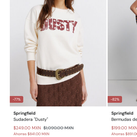
-77%
-82%
Springfield
Springfield
Sudadera "Dusty"
Bermudas de 
$249.00 MXN
$1,090.00 MXN
$199.00 MX
Ahorras
$841.00 MXN
Ahorras
$891.