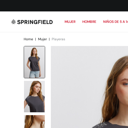
MUJER
HOMBRE
NIÑOS DE 5 A 1
Home
|
Mujer
|
Playeras