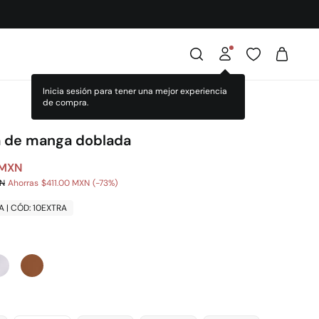
a de manga doblada
 MXN
XN
Ahorras
$411.00 MXN
73
A | CÓD: 10EXTRA