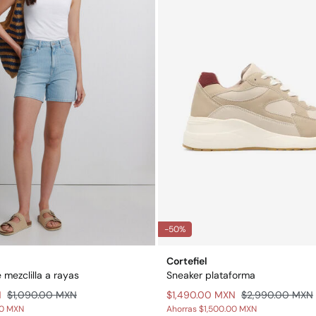
-50%
Cortefiel
mezclilla a rayas
Sneaker plataforma
N
$1,090.00 MXN
$1,490.00 MXN
$2,990.00 MXN
00 MXN
Ahorras
$1,500.00 MXN