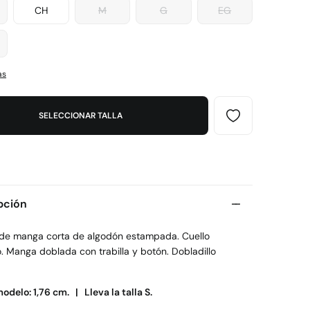
CH
M
G
EG
as
SELECCIONAR TALLA
pción
 de manga corta de algodón estampada. Cuello
. Manga doblada con trabilla y botón. Dobladillo
modelo: 1,76 cm. |
Lleva la talla S.