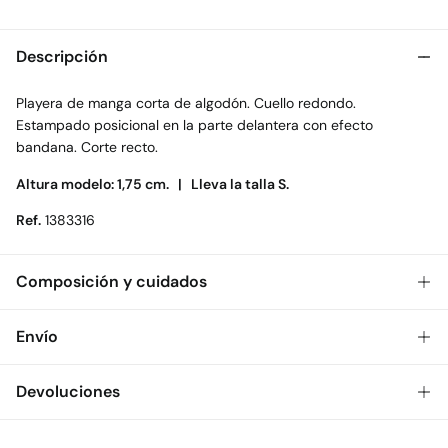
Descripción
Playera de manga corta de algodón. Cuello redondo.
Estampado posicional en la parte delantera con efecto
bandana. Corte recto.
Altura modelo: 1,75 cm. |
Lleva la talla S.
Ref.
1383316
Composición y cuidados
Composición
Envío
100%
algodón
Gratis
Envío a tienda: 2-5 días.
Devoluciones
Cuidados
* Toda la República Mexicana.
Temperatura máxima de lavado 30C. Centrifugado corto
Dispones de
30 días
para realizar tu devolución a través de