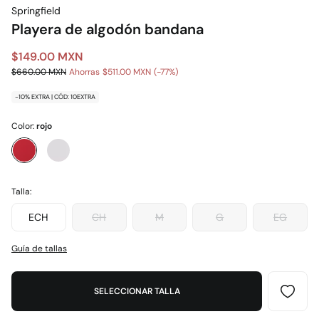
Springfield
Playera de algodón bandana
$149.00 MXN
$660.00 MXN
Ahorras
$511.00 MXN
77
-10% EXTRA | CÓD: 10EXTRA
Color:
rojo
Talla:
ECH
CH
M
G
EG
Guía de tallas
SELECCIONAR TALLA