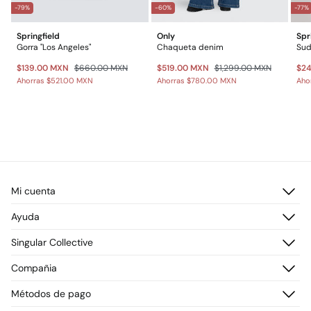
-79%
-60%
-77%
Springfield
Only
Spr
Gorra "Los Angeles"
Chaqueta denim
Sud
$139.00 MXN
$660.00 MXN
$519.00 MXN
$1,299.00 MXN
$2
Ahorras
$521.00 MXN
Ahorras
$780.00 MXN
Aho
Mi cuenta
Iniciar sesión
Ayuda
Registrarme
Atención al cliente
Singular Collective
Direcciones de envío
Preguntas frecuentes
Historial de pedidos
Descúbrelo
Compañia
Envío
¡Únete!
Cambios, devoluciones y desistimiento
¿Quiénes somos?
Métodos de pago
Promociones vigentes
Prensa