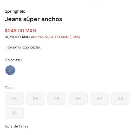
Springfield
Jeans súper anchos
$249.00 MXN
$1,290.00 MXN
Ahorras
$1,041.00 MXN
81
-10% EXTRA | CÓD: 10EXTRA
Color:
azul
Talla:
24
26
28
30
32
34
36
Guía de tallas