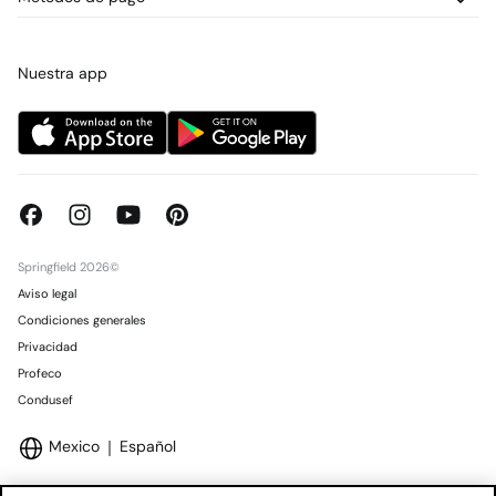
Promociones vigentes
Prensa
Tarjeta regalo online
Trabaja con nosotros
Concursos y sorteos
Tiendas
Nuestra app
Springfield 2026©
Aviso legal
Condiciones generales
Privacidad
Profeco
Condusef
Mexico
Español