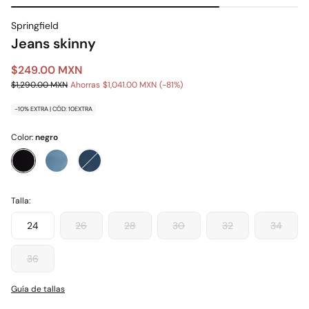
Springfield
Jeans skinny
$249.00 MXN
$1,290.00 MXN
Ahorras
$1,041.00 MXN
81
-10% EXTRA | CÓD: 10EXTRA
Color:
negro
Talla:
24
26
28
30
32
34
36
Guía de tallas