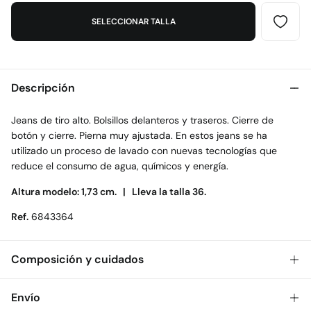
SELECCIONAR TALLA
Descripción
Jeans de tiro alto. Bolsillos delanteros y traseros. Cierre de
botón y cierre. Pierna muy ajustada. En estos jeans se ha
utilizado un proceso de lavado con nuevas tecnologías que
reduce el consumo de agua, químicos y energía.
Altura modelo: 1,73 cm. |
Lleva la talla 36.
Ref.
6843364
Composición y cuidados
Composición
Envío
67%
algodón
,
28%
poliéster
,
3%
viscosa
,
2%
elastano