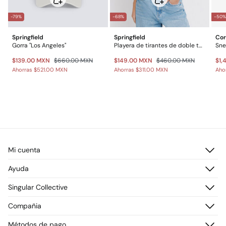
-79%
-68%
-50
Springfield
Springfield
Cor
Gorra "Los Angeles"
Playera de tirantes de doble tejido
Sne
$139.00 MXN
$660.00 MXN
$149.00 MXN
$460.00 MXN
$1,
Ahorras
$521.00 MXN
Ahorras
$311.00 MXN
Aho
Mi cuenta
Iniciar sesión
Ayuda
Registrarme
Atención al cliente
Singular Collective
Direcciones de envío
Preguntas frecuentes
Historial de pedidos
Descúbrelo
Compañia
Envío
¡Únete!
Cambios, devoluciones y desistimiento
¿Quiénes somos?
Métodos de pago