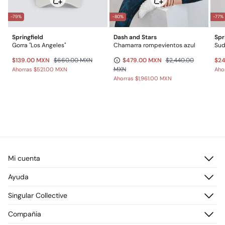
-79%
-80%
-77%
Springfield
Dash and Stars
Spr
Gorra "Los Angeles"
Chamarra rompevientos azul
Sud
$139.00 MXN
$660.00 MXN
$479.00 MXN
$2,440.00
$2
MXN
Ahorras
$521.00 MXN
Aho
Ahorras
$1,961.00 MXN
Mi cuenta
Iniciar sesión
Ayuda
Registrarme
Atención al cliente
Singular Collective
Direcciones de envío
Preguntas frecuentes
Historial de pedidos
Descúbrelo
Compañia
Envío
¡Únete!