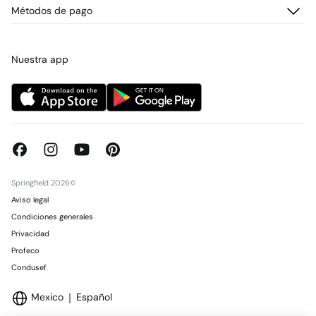
Cambios, devoluciones y desistimiento
¿Quiénes somos?
Métodos de pago
Promociones vigentes
Prensa
Tarjeta regalo online
Trabaja con nosotros
Concursos y sorteos
Tiendas
Nuestra app
Springfield 2026©
Aviso legal
Condiciones generales
Privacidad
Profeco
Condusef
Mexico
Español