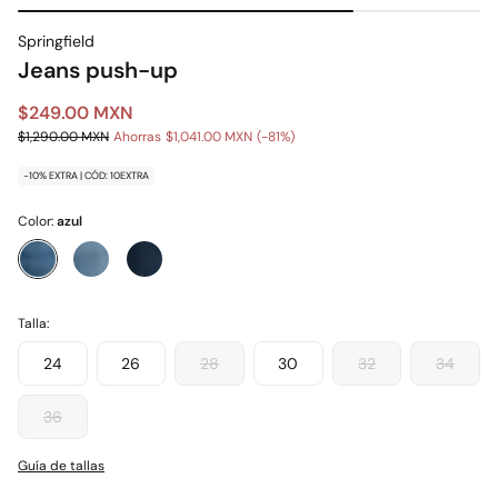
Springfield
Jeans push-up
$249.00 MXN
$1,290.00 MXN
Ahorras
$1,041.00 MXN
81
-10% EXTRA | CÓD: 10EXTRA
Color:
azul
Talla:
24
26
28
30
32
34
36
Guía de tallas