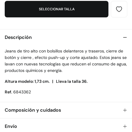
SELECCIONAR TALLA
Descripción
Jeans de tiro alto con bolsillos delanteros y traseros, cierre de
botón y cierre , efecto push-up y corte ajustado. Estos jeans se
lavan con nuevas tecnologías que reducen el consumo de agua,
productos químicos y energía.
Altura modelo: 1,73 cm. |
Lleva la talla 36.
Ref.
6843362
Composición y cuidados
Composición
Envío
92%
algodón
,
6%
poliéster
,
2%
elastano