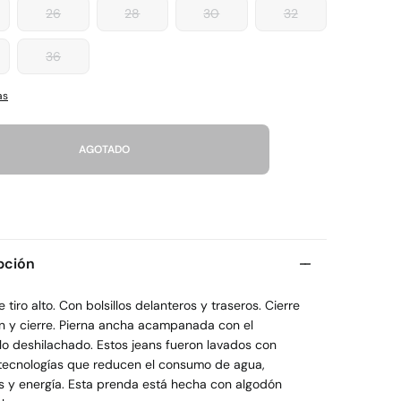
26
28
30
32
36
as
AGOTADO
pción
 tiro alto. Con bolsillos delanteros y traseros. Cierre
n y cierre. Pierna ancha acampanada con el
lo deshilachado. Estos jeans fueron lavados con
tecnologías que reducen el consumo de agua,
s y energía. Esta prenda está hecha con algodón