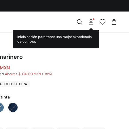
marinero
 MXN
MXN
Ahorras
$1,041.00 MXN
81
A | CÓD: 10EXTRA
 tinta