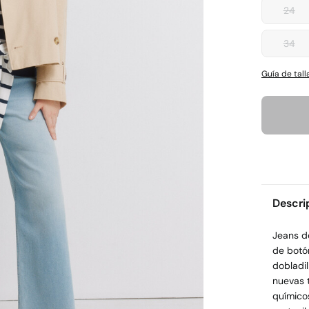
24
34
Guía de tall
Descri
Jeans de
de botó
dobladil
nuevas 
químico