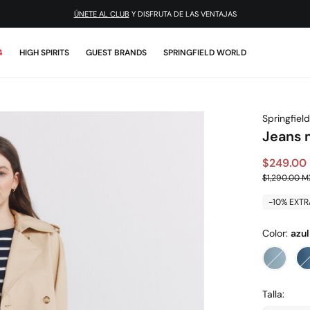
¡DESCARGA LA APP!
ÚNETE AL CLUB
Y DISFRUTA DE LAS VENTAJAS
4
HIGH SPIRITS
GUEST BRANDS
SPRINGFIELD WORLD
Springfield
Jeans 
$249.00
$1,290.00 
-10% EXTR
Color:
azul
Talla: