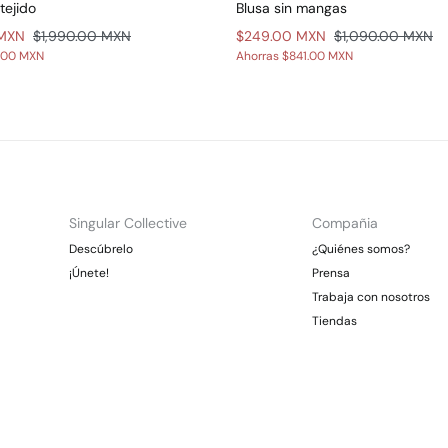
tejido
Blusa sin mangas
 MXN
$1,990.00 MXN
$249.00 MXN
$1,090.00 MXN
.00 MXN
Ahorras
$841.00 MXN
Singular Collective
Compañia
Descúbrelo
¿Quiénes somos?
¡Únete!
Prensa
Trabaja con nosotros
Tiendas