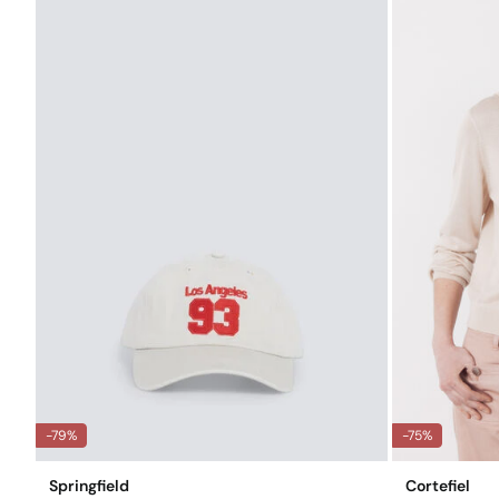
-79%
-75%
Springfield
Cortefiel