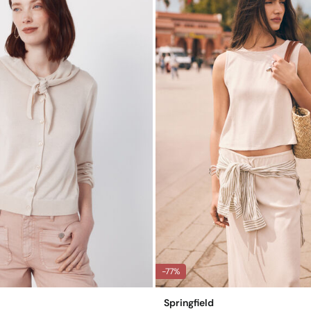
En
-77%
Springfield