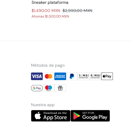
Sneaker plataforma
Pan
$1,490.00 MXN
$2,990.00 MXN
$2
Ahorras
$1,500.00 MXN
Aho
Métodos de pago
Nuestra app