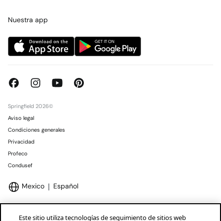
Tarjeta regalo online
Trabaja con nosotros
Concursos y sorteos
Tiendas
Nuestra app
Springfield 2026©
Aviso legal
Condiciones generales
Privacidad
Profeco
Condusef
Mexico
Español
Este sitio utiliza tecnologías de seguimiento de sitios web