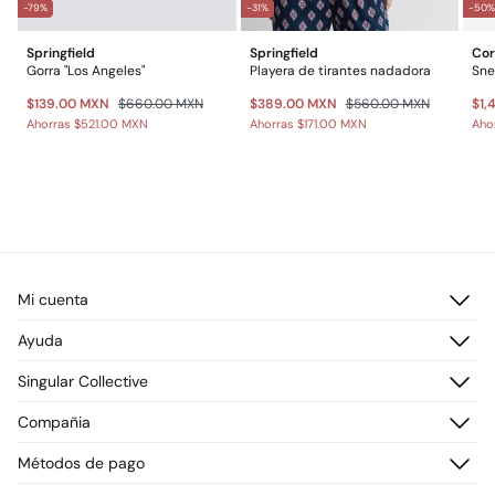
-79%
-31%
-50
Springfield
Springfield
Cor
Gorra "Los Angeles"
Playera de tirantes nadadora
Sne
$139.00 MXN
$660.00 MXN
$389.00 MXN
$560.00 MXN
$1,
Ahorras
$521.00 MXN
Ahorras
$171.00 MXN
Aho
Mi cuenta
Iniciar sesión
Ayuda
Registrarme
Atención al cliente
Singular Collective
Direcciones de envío
Preguntas frecuentes
Historial de pedidos
Descúbrelo
Compañia
Envío
¡Únete!
Cambios, devoluciones y desistimiento
¿Quiénes somos?
Métodos de pago
Promociones vigentes
Prensa