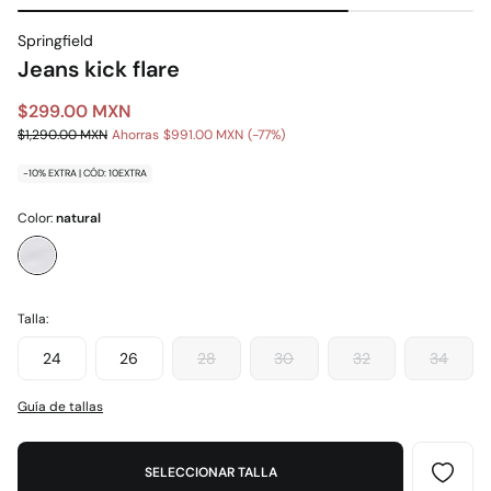
Springfield
Jeans kick flare
$299.00 MXN
$1,290.00 MXN
Ahorras
$991.00 MXN
77
-10% EXTRA | CÓD: 10EXTRA
Color:
natural
Talla:
24
26
28
30
32
34
Guía de tallas
SELECCIONAR TALLA