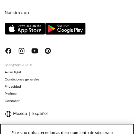
Tarjeta regalo online
Trabaja con nosotros
Concursos y sorteos
Tiendas
Nuestra app
Springfield 2026©
Aviso legal
Condiciones generales
Privacidad
Profeco
Condusef
Mexico
Español
Este sitio utiliza tecnologías de seguimiento de sitios web