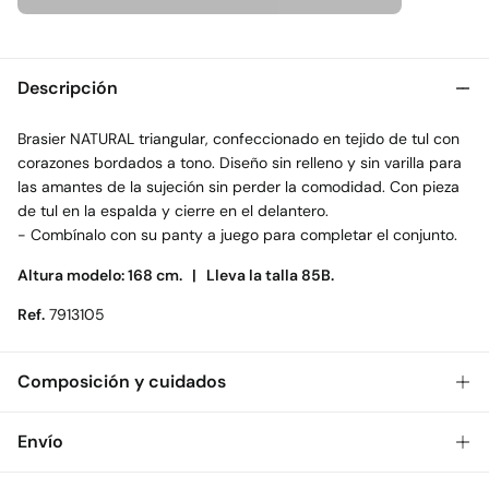
Descripción
Brasier NATURAL triangular, confeccionado en tejido de tul con
corazones bordados a tono. Diseño sin relleno y sin varilla para
las amantes de la sujeción sin perder la comodidad. Con pieza
de tul en la espalda y cierre en el delantero.
- Combínalo con su panty a juego para completar el conjunto.
Altura modelo: 168 cm. |
Lleva la talla 85B.
Ref.
7913105
Composición y cuidados
Composición
Envío
73%
poliamida
,
21%
poliéster
,
6%
elastano