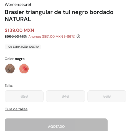
Women'secret
Brasier triangular de tul negro bordado
NATURAL
$139.00 MXN
$990.00 MXN
Ahorras
$851.00 MXN
86
-10% EXTRA | CÓD: 10EXTRA
Color:
negro
Talla:
32B
34B
36B
Guía de tallas
AGOTADO