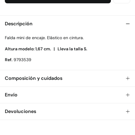
Descripción
Falda mini de encaje. Elástico en cintura.
Altura modelo: 1,67 cm. |
Lleva la talla S.
Ref.
9793539
Composición y cuidados
Composición
Envío
58%
poliamida
,
15%
algodón
,
14%
viscosa
,
9%
lyocell
,
2%
modal
Gratis
Envío a tienda: 2-5 días.
Devoluciones
Cuidados
* Toda la República Mexicana.
Temperatura máxima de lavado 30C. Centrifugado corto
Dispones de
30 días
para realizar tu devolución a través de
Estándar
cualquiera de los siguientes métodos:
Secar tendido