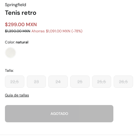
Springfield
Tenis retro
$299.00 MXN
$1,390.00 MXN
Ahorras
$1,091.00 MXN
78
Color:
natural
Talla:
22,5
23
24
25
25,5
26,5
Guía de tallas
AGOTADO