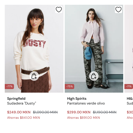
No lavar en seco
Gratis
Entrega en punto Estafeta
Gratis en pedidos superiores a $699
*Días laborables (L-V).
Gastos a cargo del cliente
Envío a almacén
-77%
-75%
-71%
Springfield
High Spirits
HI
Sudadera "Dusty"
Pantalones verde olivo
$249.00 MXN
$1,090.00 MXN
$299.00 MXN
$1,190.00 MXN
$3
Ahorras
$841.00 MXN
Ahorras
$891.00 MXN
Aho