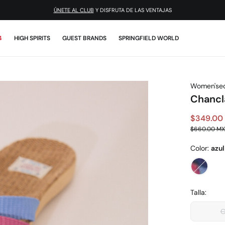
ÚNETE AL CLUB
Y DISFRUTA DE LAS VENTAJAS
4
HIGH SPIRITS
GUEST BRANDS
SPRINGFIELD WORLD
Women'sec
Chancla
$349.00
$660.00 M
Color:
azul
Talla: