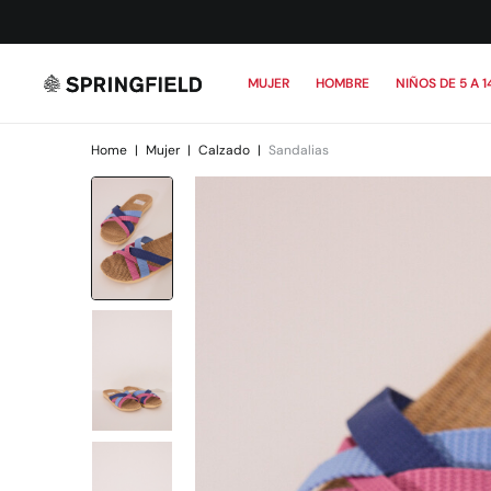
MUJER
HOMBRE
NIÑOS DE 5 A 1
Home
|
Mujer
|
Calzado
|
Sandalias