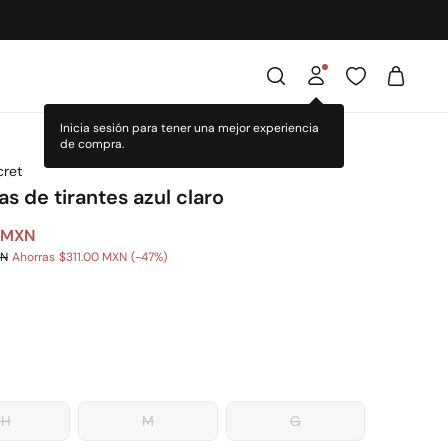
Inicia sesión para tener una mejor experiencia
de compra.
ret
s de tirantes azul claro
 MXN
XN
Ahorras
$311.00 MXN
47
CH
M
G