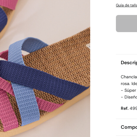
Guía de tall
Descri
Chanclas
rosa. Id
- Súper 
- Diseño
Ref.
49
Compos