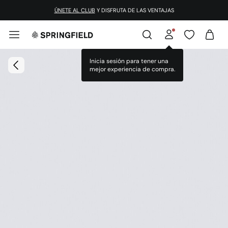
ÚNETE AL CLUB
Y DISFRUTA DE LAS VENTAJAS
Inicia sesión para tener una
mejor experiencia de compra.