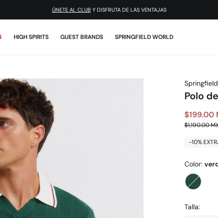
ÚNETE AL CLUB
Y DISFRUTA DE LAS VENTAJAS
4
HIGH SPIRITS
GUEST BRANDS
SPRINGFIELD WORLD
Springfield
Polo d
$199.00
$1,190.00 M
-10% EXTR
Color:
ver
Talla: