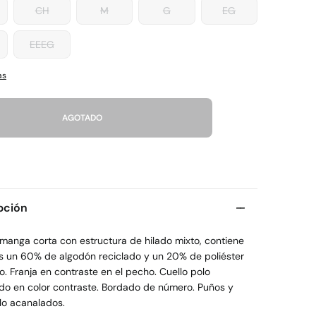
CH
M
G
EG
EEEG
as
AGOTADO
pción
 manga corta con estructura de hilado mixto, contiene
s un 60% de algodón reciclado y un 20% de poliéster
o. Franja en contraste en el pecho. Cuello polo
do en color contraste. Bordado de número. Puños y
lo acanalados.