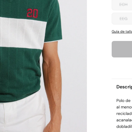
ECH
EEG
Guía de tall
Descri
Polo de
al meno
reciclad
acanala
dobladil