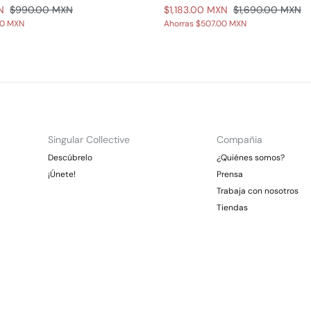
N
$990.00 MXN
$1,183.00 MXN
$1,690.00 MXN
00 MXN
Ahorras
$507.00 MXN
Singular Collective
Compañia
Descúbrelo
¿Quiénes somos?
¡Únete!
Prensa
Trabaja con nosotros
Tiendas