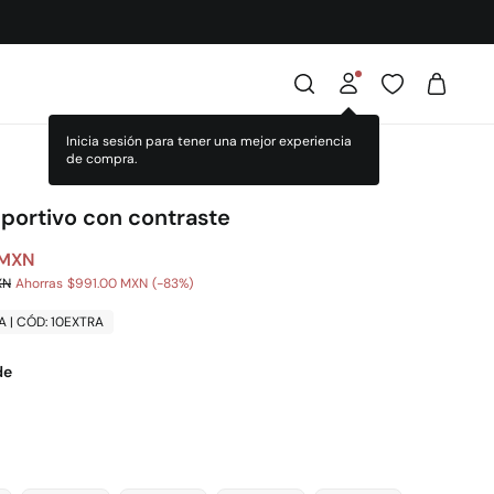
Inicia sesión para tener una mejor experiencia
de compra.
eportivo con contraste
 MXN
XN
Ahorras
$991.00 MXN
83
A | CÓD: 10EXTRA
de