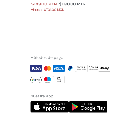
$489.00 MXN
$1,190.00 MXN
Ahorras
$701.00 MXN
Métodos de pago
Nuestra app