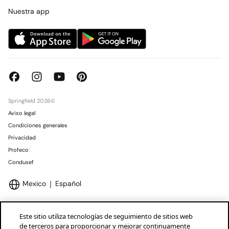
Concursos y sorteos
Tiendas
Nuestra app
Springfield 2026©
Aviso legal
Condiciones generales
Privacidad
Profeco
Condusef
Mexico
Español
Este sitio utiliza tecnologías de seguimiento de sitios web
de terceros para proporcionar y mejorar continuamente