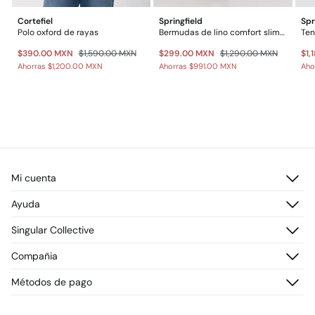
Cortefiel
Springfield
Spr
Polo oxford de rayas
Bermudas de lino comfort slim fit
Ten
$390.00 MXN
$1,590.00 MXN
$299.00 MXN
$1,290.00 MXN
$1,
Ahorras
$1,200.00 MXN
Ahorras
$991.00 MXN
Aho
Mi cuenta
Iniciar sesión
Ayuda
Registrarme
Atención al cliente
Singular Collective
Direcciones de envío
Preguntas frecuentes
Historial de pedidos
Descúbrelo
Compañia
Envío
¡Únete!
Cambios, devoluciones y desistimiento
¿Quiénes somos?
Métodos de pago
Promociones vigentes
Prensa
Tarjeta regalo online
Trabaja con nosotros