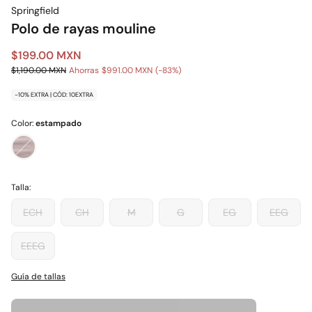
Springfield
Polo de rayas mouline
$199.00 MXN
$1,190.00 MXN
Ahorras
$991.00 MXN
83
-10% EXTRA | CÓD: 10EXTRA
Color:
estampado
Talla:
ECH
CH
M
G
EG
EEG
EEEG
Guía de tallas