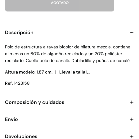
AGOTADO
Descripción
Polo de estructura a rayas bicolor de hilatura mezcla, contiene
al menos un 60% de algodón reciclado y un 20% poliéster
reciclado. Cuello polo de canalé. Dobladillo y puños de canalé.
Altura modelo: 1,87 cm. |
Lleva la talla L.
Ref.
1423158
Composición y cuidados
Composición
Envío
67%
algodón
,
33%
poliéster
Gratis
Envío a tienda: 2-5 días.
Devoluciones
Cuidados