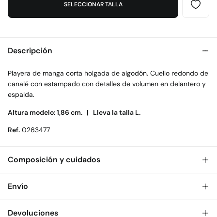
SELECCIONAR TALLA
Descripción
Playera de manga corta holgada de algodón. Cuello redondo de
canalé con estampado con detalles de volumen en delantero y
espalda.
Altura modelo: 1,86 cm. |
Lleva la talla L.
Ref.
0263477
Composición y cuidados
Composición
Envío
100%
algodón
Gratis
Envío a tienda: 2-5 días.
Devoluciones
Cuidados