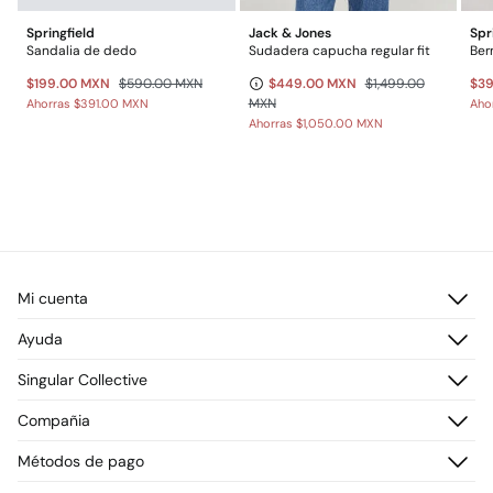
Springfield
Jack & Jones
Spr
Sandalia de dedo
Sudadera capucha regular fit
$199.00 MXN
$590.00 MXN
$449.00 MXN
$1,499.00
$3
MXN
Ahorras
$391.00 MXN
Aho
Ahorras
$1,050.00 MXN
Mi cuenta
Iniciar sesión
Ayuda
Registrarme
Atención al cliente
Singular Collective
Direcciones de envío
Preguntas frecuentes
Historial de pedidos
Descúbrelo
Compañia
Envío
¡Únete!
Cambios, devoluciones y desistimiento
¿Quiénes somos?
Métodos de pago
Promociones vigentes
Prensa