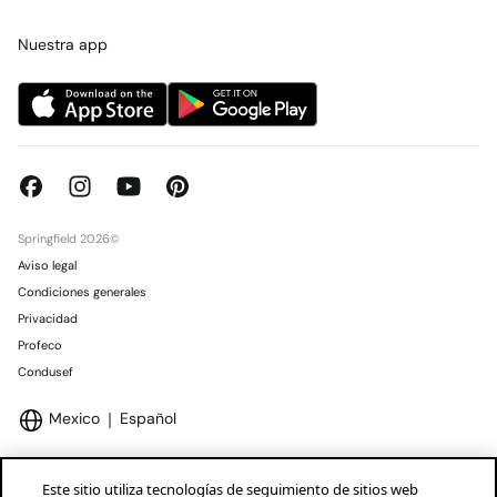
Tarjeta regalo online
Trabaja con nosotros
Concursos y sorteos
Tiendas
Nuestra app
Springfield 2026©
Aviso legal
Condiciones generales
Privacidad
Profeco
Condusef
Mexico
Español
Este sitio utiliza tecnologías de seguimiento de sitios web