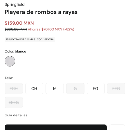
Springfield
Playera de rombos a rayas
$159.00 MXN
$860.00 MXN
Ahorras
$701.00 MXN
82
15% EXTRA POR 2 O MÁS | CÓD: 15EXTRA
Color:
blanco
Talla:
ECH
CH
M
G
EG
EEG
EEEG
Guía de tallas