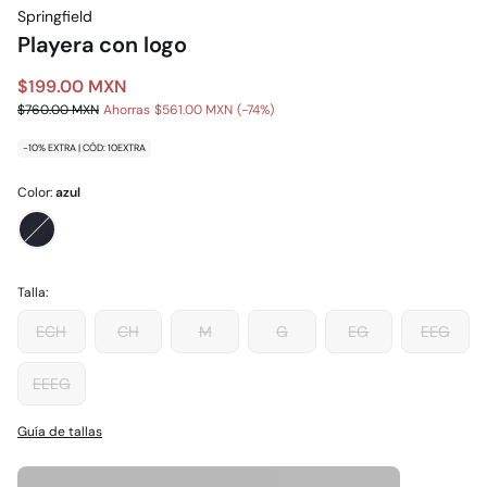
Springfield
Playera con logo
$199.00 MXN
$760.00 MXN
Ahorras
$561.00 MXN
74
-10% EXTRA | CÓD: 10EXTRA
Color:
azul
Talla:
ECH
CH
M
G
EG
EEG
EEEG
Guía de tallas