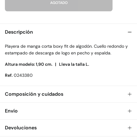
AGOTADO
Descripción
Playera de manga corta boxy fit de algodón. Cuello redondo y
estampado de descarga de logo en pecho y espalda.
Altura modelo: 1,90 cm. |
Lleva la talla L.
Ref.
0243380
Composición y cuidados
Composición
Envío
100%
algodón
Gratis
Envío a tienda: 2-5 días.
Devoluciones
Cuidados
* Toda la República Mexicana.