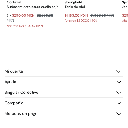
Cortefiel
Springfield
Spr
Sudadera estructura cuello caja
Tenis de piel
$290.00 MXN
$2,290.00
$1,183.00 MXN
$1,690.00 MXN
$2
MXN
Ahorras
$507.00 MXN
Aho
Ahorras
$2,000.00 MXN
Mi cuenta
Iniciar sesión
Ayuda
Registrarme
Atención al cliente
Singular Collective
Direcciones de envío
Preguntas frecuentes
Historial de pedidos
Descúbrelo
Compañia
Envío
¡Únete!
Cambios, devoluciones y desistimiento
¿Quiénes somos?
Métodos de pago
Promociones vigentes
Prensa
Tarjeta regalo online
Trabaja con nosotros