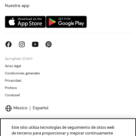
Concursos y sorteos
Tiendas
Nuestra app
Springfield 2026©
Aviso legal
Condiciones generales
Privacidad
Profeco
Condusef
Mexico
Español
Este sitio utiliza tecnologías de seguimiento de sitios web
de terceros para proporcionar y mejorar continuamente