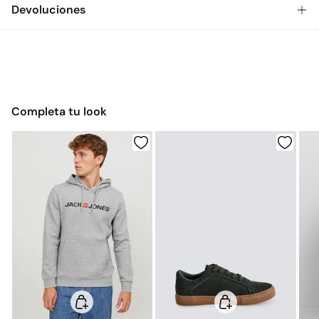
Gratis
Envío a tienda: 2-5 días.
Devoluciones
Cuidados
* Toda la República Mexicana.
Temperatura máxima de lavado 30C
Dispones de
30 días
para realizar tu devolución a través de
Estándar
cualquiera de los siguientes métodos:
Secado delicado en secadora
$ 55
CDMX y Área Metropolitana: 1-2 días.
Gratis
Devolución en tienda física
Gratis en pedidos superiores a $699
Planchado medio
Completa tu look
$ 55
Otros estados de la República Mexicana: 2-5 días
Limpieza en seco con percloroetileno
Gratis
Entrega en punto Estafeta
Gratis en pedidos superiores a $699
*Días laborables (L-V).
Gastos a cargo del cliente
Envío a almacén