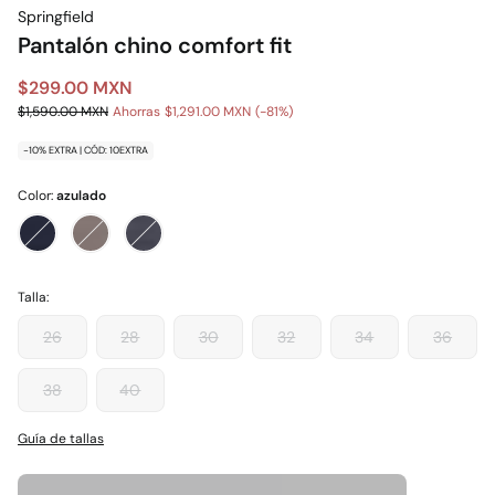
Springfield
Pantalón chino comfort fit
$299.00 MXN
$1,590.00 MXN
Ahorras
$1,291.00 MXN
81
-10% EXTRA | CÓD: 10EXTRA
Color:
azulado
Talla:
26
28
30
32
34
36
38
40
Guía de tallas