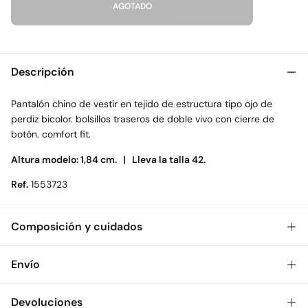
AGOTADO
Descripción
Pantalón chino de vestir en tejido de estructura tipo ojo de
perdiz bicolor. bolsillos traseros de doble vivo con cierre de
botón. comfort fit.
Altura modelo: 1,84 cm. |
Lleva la talla 42.
Ref.
1553723
Composición y cuidados
Composición
Envío
95%
algodón
,
5%
elastano
Gratis
Envío a tienda: 2-5 días.
Devoluciones
Cuidados