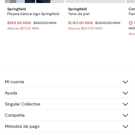
Springfield
Springfield
Cor
Playera básica logo Springfield
Tenis de piel
Pan
$389.00 MXN
$560.00 MXN
$1,183.00 MXN
$1,690.00 MXN
MX
Ahorras
$171.00 MXN
Ahorras
$507.00 MXN
Aho
Mi cuenta
Iniciar sesión
Ayuda
Registrarme
Atención al cliente
Singular Collective
Direcciones de envío
Preguntas frecuentes
Historial de pedidos
Descúbrelo
Compañia
Envío
¡Únete!
Cambios, devoluciones y desistimiento
¿Quiénes somos?
Métodos de pago
Promociones vigentes
Prensa