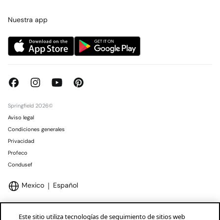
Tarjeta regalo online
Trabaja con nosotros
Concursos y sorteos
Tiendas
Nuestra app
Springfield 2026©
Aviso legal
Condiciones generales
Privacidad
Profeco
Condusef
Mexico
Español
Este sitio utiliza tecnologías de seguimiento de sitios web