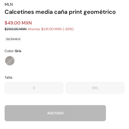
MLN
Calcetines media caña print geométrico
$49.00 MXN
$290.00 MXN
Ahorras
$241.00 MXN
83
3X2 EN MLN
Color:
Gris
Talla:
S
XXL
AGOTADO