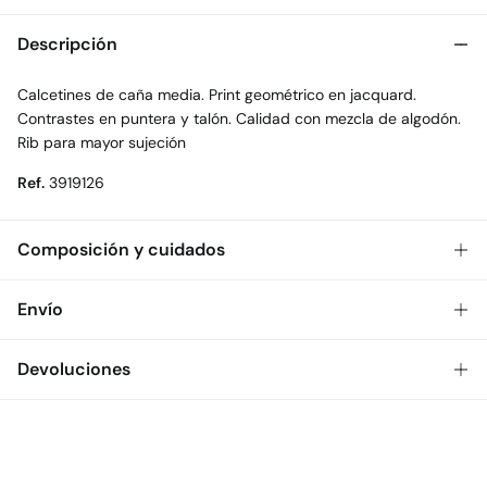
Descripción
Calcetines de caña media. Print geométrico en jacquard.
Contrastes en puntera y talón. Calidad con mezcla de algodón.
Rib para mayor sujeción
Ref.
3919126
Composición y cuidados
Composición
Envío
70%
algodón
,
27%
poliamida
,
3%
elastano
Gratis
Envío a tienda: 2-5 días.
Devoluciones
Cuidados
* Toda la República Mexicana.
Temperatura máxima de lavado 30C
Dispones de
30 días
para realizar tu devolución a través de
Estándar
cualquiera de los siguientes métodos:
No secar en secadora
$ 55
CDMX y Área Metropolitana: 1-2 días.