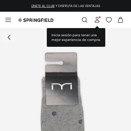
ÚNETE AL CLUB
Y DISFRUTA DE LAS VENTAJAS
Inicia sesión para tener una
mejor experiencia de compra.