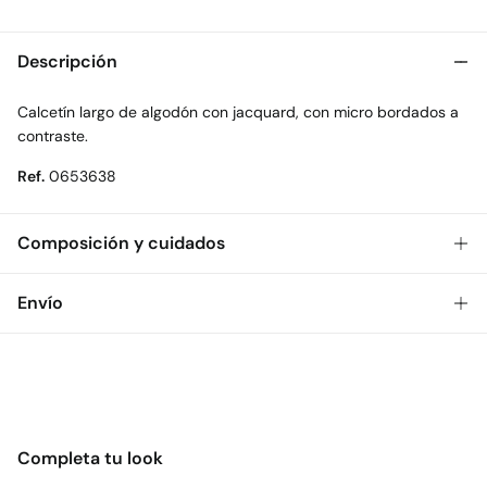
Descripción
Calcetín largo de algodón con jacquard, con micro bordados a
contraste.
Ref.
0653638
Composición y cuidados
Composición
Envío
73%
algodón
,
25%
poliéster
,
2%
elastano
Gratis
Envío a tienda: 2-5 días.
Cuidados
* Toda la República Mexicana.
Temperatura máxima de lavado 30C
Estándar
No secar en secadora
Completa tu look
$ 55
CDMX y Área Metropolitana: 1-2 días.