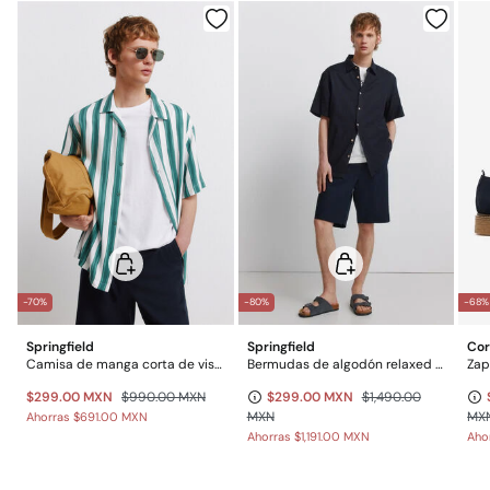
Gratis en pedidos superiores a $699
Planchado suave
$ 55
Otros estados de la República Mexicana: 2-5 días
No lavar en seco
Gratis en pedidos superiores a $699
*Días laborables (L-V).
-70%
-80%
-68%
Springfield
Springfield
Cor
Camisa de manga corta de viscosa a rayas
Bermudas de algodón relaxed fit
Zap
$299.00 MXN
$990.00 MXN
$299.00 MXN
$1,490.00
MXN
MX
Ahorras
$691.00 MXN
Ahorras
$1,191.00 MXN
Aho