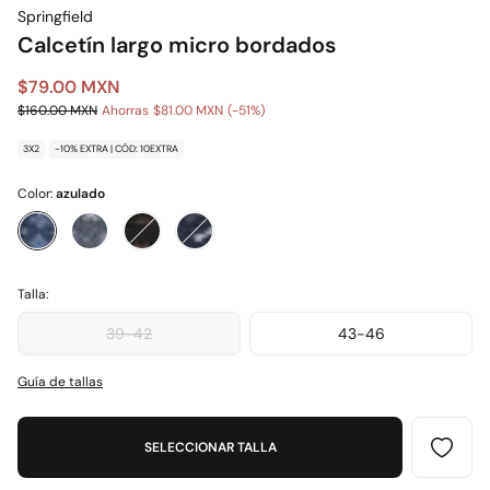
Springfield
Calcetín largo micro bordados
$79.00 MXN
$160.00 MXN
Ahorras
$81.00 MXN
51
3X2
-10% EXTRA | CÓD: 10EXTRA
Color:
azulado
Talla:
39-42
43-46
Guía de tallas
SELECCIONAR TALLA