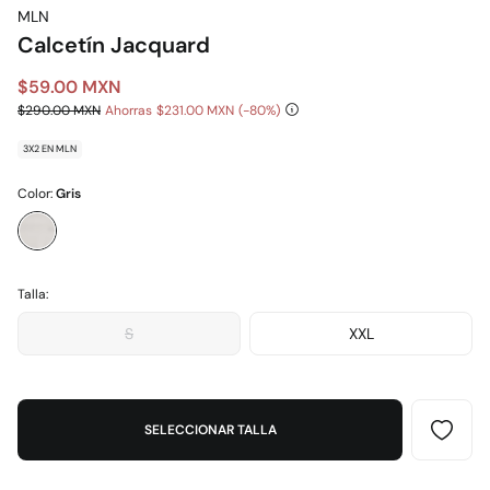
MLN
Calcetín Jacquard
$59.00 MXN
$290.00 MXN
Ahorras
$231.00 MXN
80
3X2 EN MLN
Color:
Gris
Talla:
S
XXL
SELECCIONAR TALLA