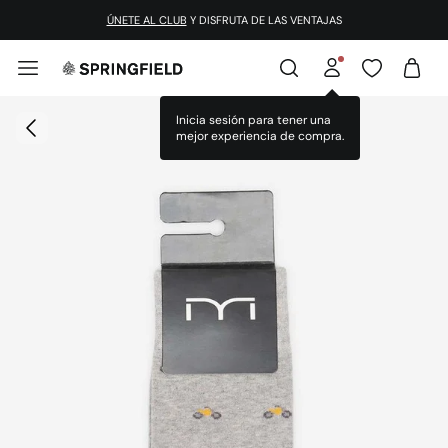
ÚNETE AL CLUB
Y DISFRUTA DE LAS VENTAJAS
Inicia sesión para tener una
mejor experiencia de compra.