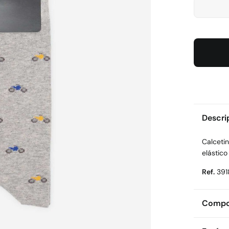
Descri
Calceti
elástico
Ref.
391
Compos
Compos