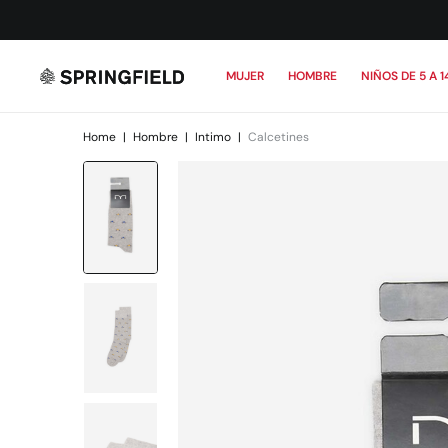
MUJER
HOMBRE
NIÑOS DE 5 A 1
Home
|
Hombre
|
Intimo
|
Calcetines