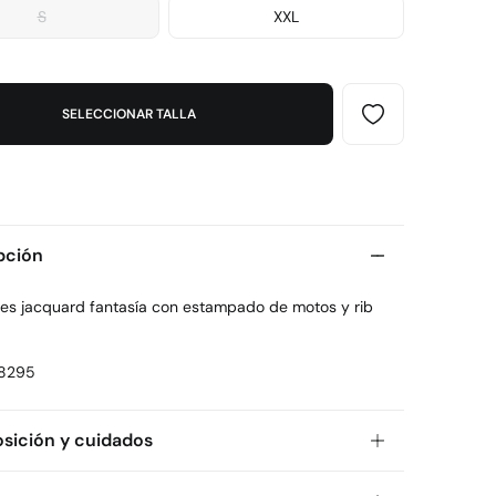
S
XXL
SELECCIONAR TALLA
pción
nes jacquard fantasía con estampado de motos y rib
8295
ición y cuidados
ición