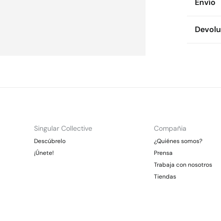
Envío
70%
al
Env
Devolu
Cuidad
* To
Te
Dispon
Es
cualquie
No
CDM
Dev
Gra
Pl
Otr
No 
Ent
Gra
*Días lab
Singular Collective
Compañia
En
Descúbrelo
¿Quiénes somos?
¡Únete!
Prensa
Trabaja con nosotros
Tiendas