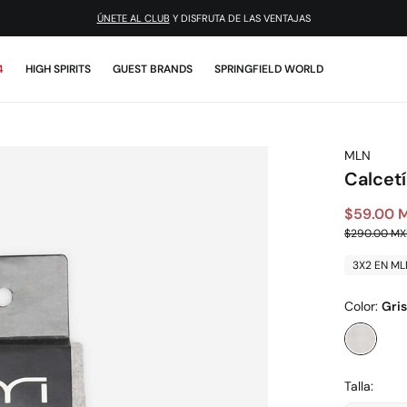
ÚNETE AL CLUB
Y DISFRUTA DE LAS VENTAJAS
4
HIGH SPIRITS
GUEST BRANDS
SPRINGFIELD WORLD
MLN
Calcet
$59.00 
$290.00 M
3X2 EN ML
Color:
Gris
Talla: