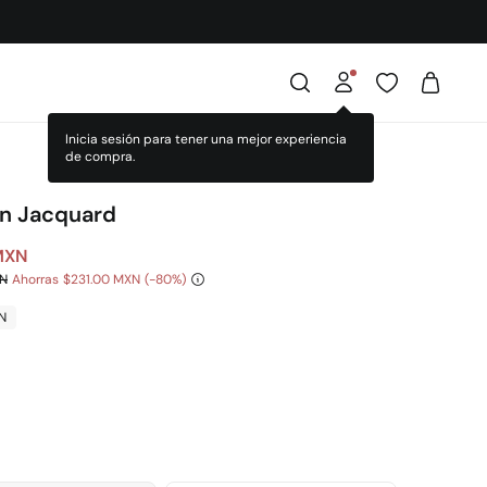
Inicia sesión para tener una mejor experiencia
de compra.
ín Jacquard
MXN
XN
Ahorras
$231.00 MXN
80
N