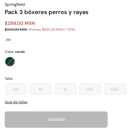
Springfield
Pack 3 bóxeres perros y rayas
$299.00 MXN
$990.00 MXN
Ahorras
$691.00 MXN
70
3X2
Color:
verde
Talla:
CH
M
G
EG
EEG
Guía de tallas
AGOTADO