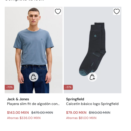
$ 55
CDMX y Área Metropolitana: 1-2 días.
Gratis en pedidos superiores a $699
Planchado suave
$ 55
Otros estados de la República Mexicana: 2-5 días
No lavar en seco
Gratis en pedidos superiores a $699
*Días laborables (L-V).
-70%
-51%
Jack & Jones
Springfield
Playera slim fit de algodón con logo icono
Calcetín básico logo Springfield
$143.00 MXN
$479.00 MXN
$79.00 MXN
$160.00 MXN
Ahorras
$336.00 MXN
Ahorras
$81.00 MXN