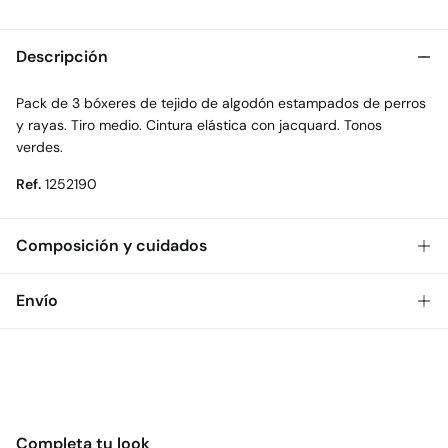
Descripción
Pack de 3 bóxeres de tejido de algodón estampados de perros
y rayas. Tiro medio. Cintura elástica con jacquard. Tonos
verdes.
Ref.
1252190
Composición y cuidados
Composición
Envío
95%
algodón
,
5%
elastano
Gratis
Envío a tienda: 2-5 días.
Cuidados
* Toda la República Mexicana.
Temperatura máxima de lavado 30C
Estándar
No secar en secadora
Completa tu look