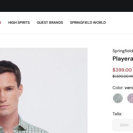
¡DESCARGA LA APP!
4
HIGH SPIRITS
GUEST BRANDS
SPRINGFIELD WORLD
Springfield
Playera
$399.00
$1,590.00 
Color:
ver
Talla:
ECH