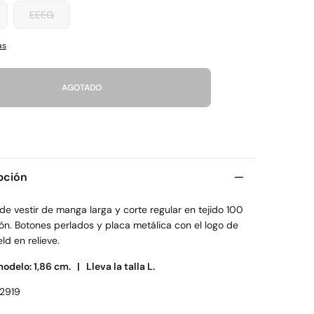
EEEG
as
AGOTADO
pción
e vestir de manga larga y corte regular en tejido 100
ón. Botones perlados y placa metálica con el logo de
eld en relieve.
modelo: 1,86 cm. |
Lleva la talla L.
2919