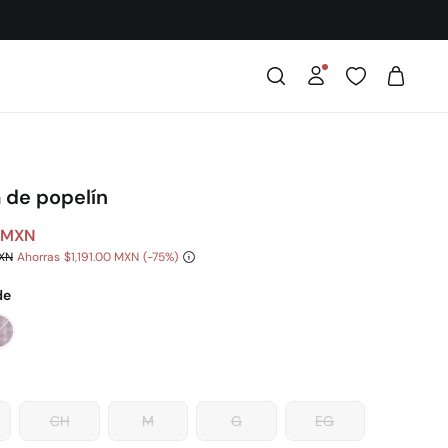
 de popelín
 MXN
MXN
Ahorras
$1,191.00 MXN
75
de
CH
M
G
EG