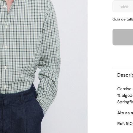
EEG
Guía de tall
Descri
Camisa d
% algod
Springfi
Altura 
Ref.
150