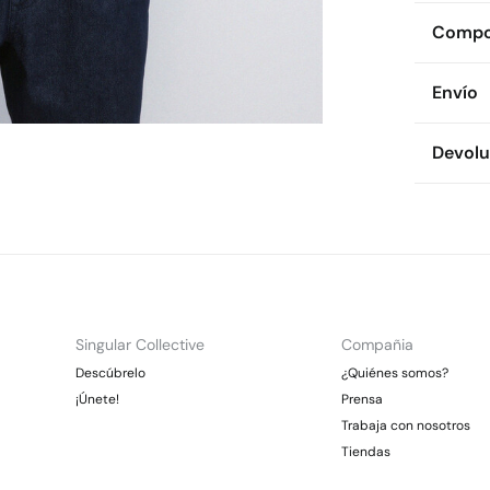
Compos
Compos
Envío
100%
a
Env
Devolu
Cuidad
* To
Te
Dispon
Es
cualquie
Dej
CDM
Dev
Gra
Pl
Otr
No 
Ent
Gra
Singular Collective
Compañia
*Días lab
Descúbrelo
¿Quiénes somos?
En
¡Únete!
Prensa
Trabaja con nosotros
Tiendas