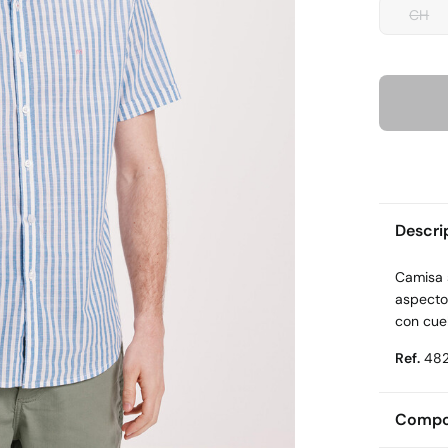
CH
Descri
Camisa 
aspecto
con cue
Ref.
48
Compos