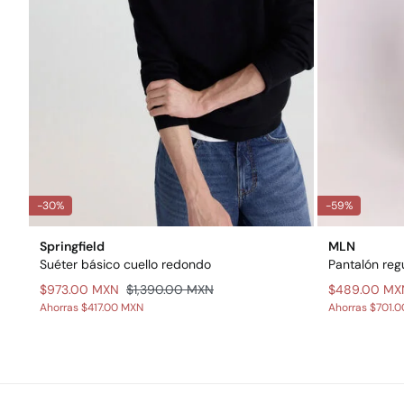
-30%
-59%
Springfield
MLN
Suéter básico cuello redondo
Pantalón regu
$973.00 MXN
$1,390.00 MXN
$489.00 MX
Ahorras
$417.00 MXN
Ahorras
$701.