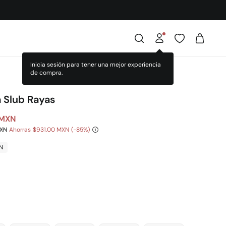
 Slub Rayas
 MXN
MXN
Ahorras
$931.00 MXN
85
N
l