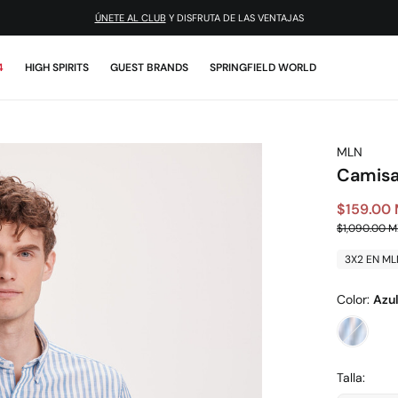
¡DESCARGA LA APP!
ÚNETE AL CLUB
Y DISFRUTA DE LAS VENTAJAS
4
HIGH SPIRITS
GUEST BRANDS
SPRINGFIELD WORLD
MLN
Camisa
$159.00
$1,090.00 
3X2 EN ML
Color:
Azu
Talla: