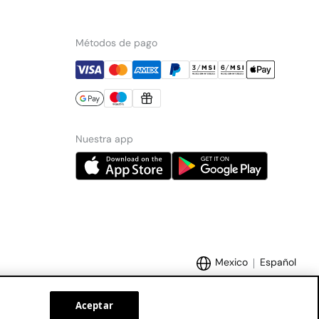
Métodos de pago
Nuestra app
Mexico
Español
Aceptar
Marcas Tendam:
Women'secret
Hoss Intropia
Cortefiel