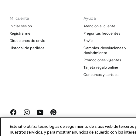
Mi cuenta
Ayuda
Iniciar sesión
Atención al cliente
Registrarme
Preguntas frecuentes
Direcciones de envío
Envío
Historial de pedidos
Cambios, devoluciones y
desistimiento
Promociones vigentes
Tarjeta regalo online
Concursos y sorteos
Este sitio utiliza tecnologías de seguimiento de sitios web de tercer
nuestros servicios, y para mostrar anuncios de acuerdo con los intere
Springfield 2026©
Aviso legal
Condiciones generales
Privacidad
Profeco