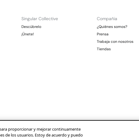
Singular Collective
Compañia
Descúbrelo
¿Quiénes somos?
¡Únete!
Prensa
Trabaja con nosotros
Tiendas
os para proporcionar y mejorar continuamente
ses de los usuarios. Estoy de acuerdo y puedo
Condusef