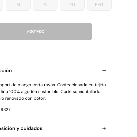
M
G
EG
EEG
AGOTADO
pción
sport de manga corta rayas. Confeccionada en tejido
 lino 100% algodón sostenible. Corte semientallado
llo renovado con botón.
29327
ición y cuidados