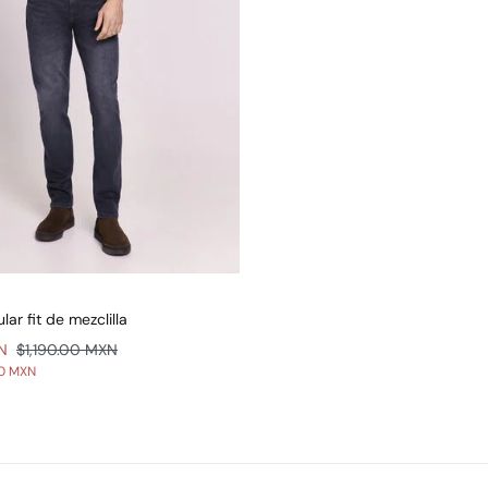
lar fit de mezclilla
N
$1,190.00 MXN
00 MXN