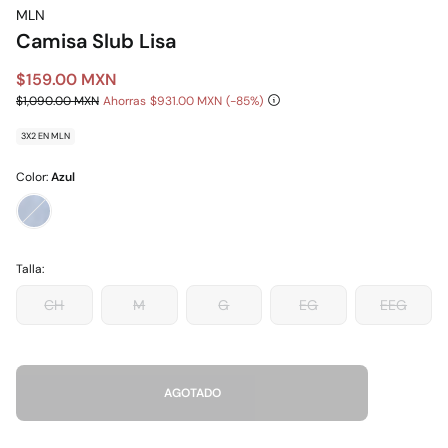
MLN
Camisa Slub Lisa
$159.00 MXN
$1,090.00 MXN
Ahorras
$931.00 MXN
85
3X2 EN MLN
Color:
Azul
Talla:
CH
M
G
EG
EEG
AGOTADO