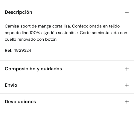
Descripción
Camisa sport de manga corta lisa. Confeccionada en tejido
aspecto lino 100% algodón sostenible. Corte semientallado con
cuello renovado con botón.
Ref.
4829324
Composición y cuidados
Composición
Envío
100%
algodón
Gratis
Envío a tienda: 2-5 días.
Devoluciones
Cuidados
* Toda la República Mexicana.
Temperatura máxima de lavado 30C
Dispones de
30 días
para realizar tu devolución a través de
Estándar
cualquiera de los siguientes métodos:
Secado delicado en secadora
$ 55
CDMX y Área Metropolitana: 1-2 días.