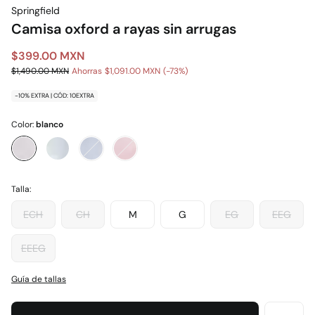
Springfield
Camisa oxford a rayas sin arrugas
$399.00 MXN
$1,490.00 MXN
Ahorras
$1,091.00 MXN
73
-10% EXTRA | CÓD: 10EXTRA
Color:
blanco
Talla:
ECH
CH
M
G
EG
EEG
EEEG
Guía de tallas