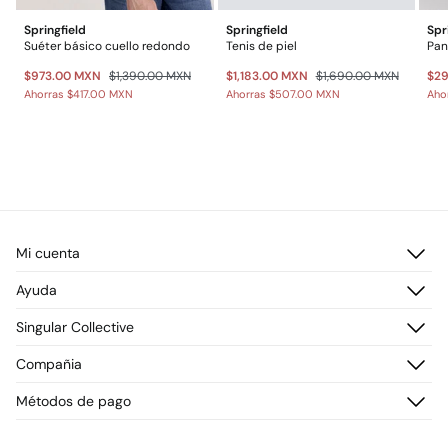
Springfield
Springfield
Spr
Suéter básico cuello redondo
Tenis de piel
$973.00 MXN
$1,390.00 MXN
$1,183.00 MXN
$1,690.00 MXN
$2
Ahorras
$417.00 MXN
Ahorras
$507.00 MXN
Aho
Mi cuenta
Iniciar sesión
Ayuda
Registrarme
Atención al cliente
Singular Collective
Direcciones de envío
Preguntas frecuentes
Historial de pedidos
Descúbrelo
Compañia
Envío
¡Únete!
Cambios, devoluciones y desistimiento
¿Quiénes somos?
Métodos de pago
Promociones vigentes
Prensa
Tarjeta regalo online
Trabaja con nosotros