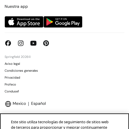
Concursos y sorteos
Tiendas
Nuestra app
Springfield 2026©
Aviso legal
Condiciones generales
Privacidad
Profeco
Condusef
Mexico
Español
Este sitio utiliza tecnologías de seguimiento de sitios web
de terceros para proporcionar y mejorar continuamente