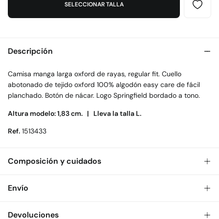
SELECCIONAR TALLA
Descripción
Camisa manga larga oxford de rayas, regular fit. Cuello
abotonado de tejido oxford 100% algodón easy care de fácil
planchado. Botón de nácar. Logo Springfield bordado a tono.
Altura modelo: 1,83 cm. |
Lleva la talla L.
Ref.
1513433
Composición y cuidados
Composición
Envío
71%
algodón
,
29%
poliéster
Gratis
Envío a tienda: 2-5 días.
Devoluciones
Cuidados