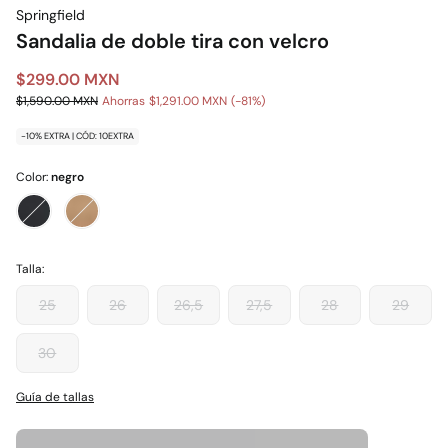
Springfield
Sandalia de doble tira con velcro
$299.00 MXN
$1,590.00 MXN
Ahorras
$1,291.00 MXN
81
-10% EXTRA | CÓD: 10EXTRA
Color:
negro
Talla:
25
26
26,5
27,5
28
29
30
Guía de tallas