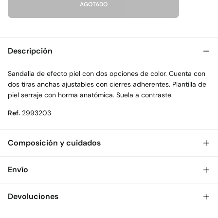
AGOTADO
Descripción
Sandalia de efecto piel con dos opciones de color. Cuenta con
dos tiras anchas ajustables con cierres adherentes. Plantilla de
piel serraje con horma anatómica. Suela a contraste.
Ref.
2993203
Composición y cuidados
Composición
Envío
SUELA: caucho
,
SUPERIOR: poliuretano
Gratis
Envío a tienda: 2-5 días.
Devoluciones
Cuidados
* Toda la República Mexicana.
No lavar