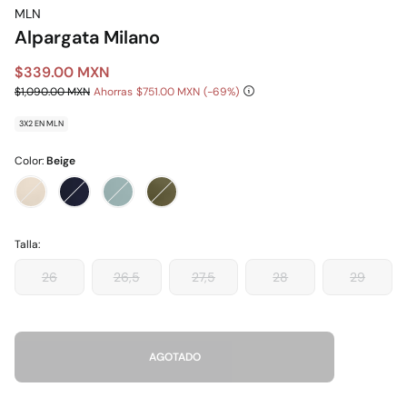
MLN
Alpargata Milano
$339.00 MXN
$1,090.00 MXN
Ahorras
$751.00 MXN
69
3X2 EN MLN
Color:
Beige
Talla:
26
26,5
27,5
28
29
AGOTADO