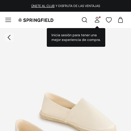
ÚNETE AL CLUB
Y DISFRUTA DE LAS VENTAJAS
Inicia sesión para tener una
mejor experiencia de compra.