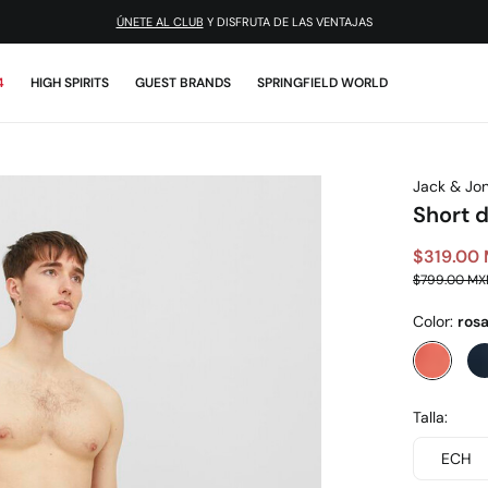
ÚNETE AL CLUB
Y DISFRUTA DE LAS VENTAJAS
4
HIGH SPIRITS
GUEST BRANDS
SPRINGFIELD WORLD
Jack & Jo
Short 
$319.00
$799.00 MX
Color:
ros
Talla:
ECH