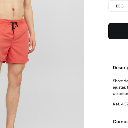
EEG
Descri
Short de
ajustar.
delanter
Ref.
40
Compos