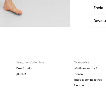
Compos
Envío
100%
po
Env
Devolu
Cuidad
* To
Te
Dispon
Es
cualquie
No
CDM
Dev
Gra
Pl
Otr
No 
Ent
Gra
Singular Collective
Compañia
*Días lab
Descúbrelo
¿Quiénes somos?
En
¡Únete!
Prensa
Trabaja con nosotros
Tiendas