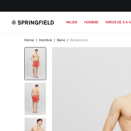
MUJER
HOMBRE
NIÑOS DE 5 A 1
Home
|
Hombre
|
Bano
|
Bañadores