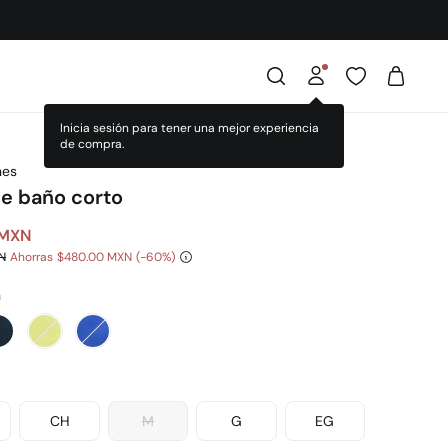
Inicia sesión para tener una mejor experiencia
de compra.
nes
de baño corto
 MXN
N
Ahorras
$480.00 MXN
60
a
CH
M
G
EG