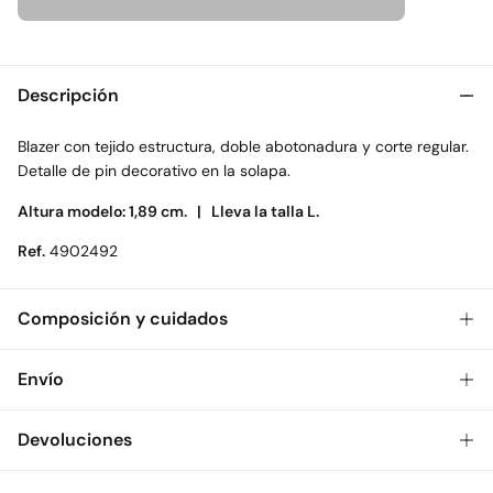
Descripción
Blazer con tejido estructura, doble abotonadura y corte regular.
Detalle de pin decorativo en la solapa.
Altura modelo: 1,89 cm. |
Lleva la talla L.
Ref.
4902492
Composición y cuidados
Composición
Envío
72%
poliéster
,
28%
viscosa
Gratis
Envío a tienda: 2-5 días.
Devoluciones
Cuidados
* Toda la República Mexicana.
Temperatura máxima de lavado 30C. Centrifugado corto
Dispones de
30 días
para realizar tu devolución a través de