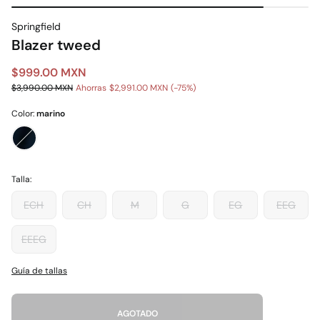
Springfield
Blazer tweed
$999.00 MXN
$3,990.00 MXN
Ahorras
$2,991.00 MXN
75
Color:
marino
Talla:
ECH
CH
M
G
EG
EEG
EEEG
Guía de tallas
AGOTADO