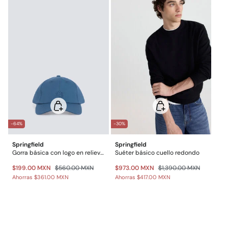
Gastos a cargo del cliente
Envío a almacén
-64%
-30%
Springfield
Springfield
Gorra básica con logo en relieve Springfield
Suéter básico cuello redondo
$199.00 MXN
$560.00 MXN
$973.00 MXN
$1,390.00 MXN
Ahorras
$361.00 MXN
Ahorras
$417.00 MXN