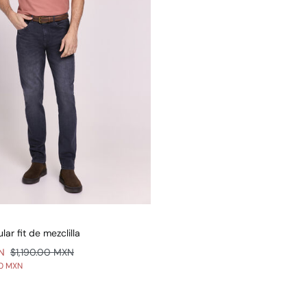
lar fit de mezclilla
N
$1,190.00 MXN
00 MXN