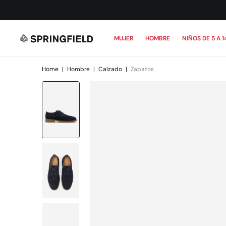
MUJER
HOMBRE
NIÑOS DE 5 A 1
Home
|
Hombre
|
Calzado
|
Zapatos