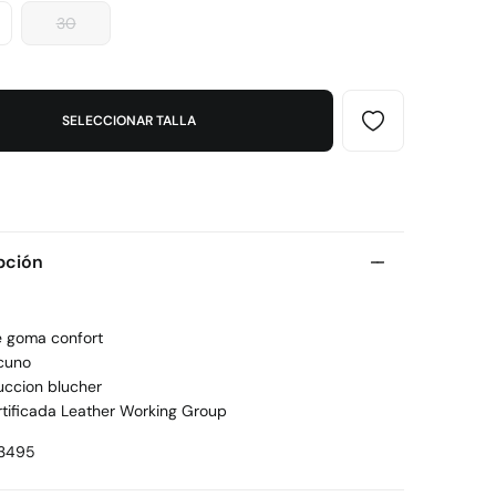
30
SELECCIONAR TALLA
pción
e goma confort
acuno
uccion blucher
rtificada Leather Working Group
3495