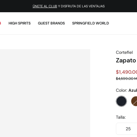
ÚNETE AL CLUB
Y DISFRUTA DE LAS VENTAJAS
4
HIGH SPIRITS
GUEST BRANDS
SPRINGFIELD WORLD
Cortefiel
Zapato
$1,490.
$4,599.00 
Color:
Azu
Talla:
25