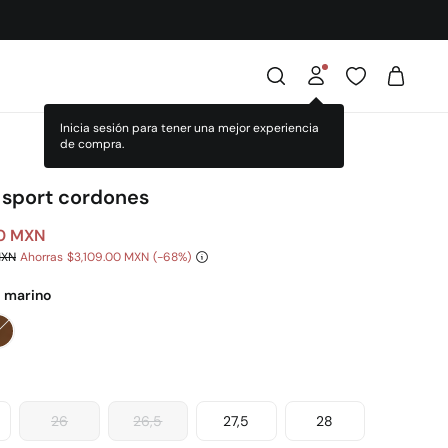
Inicia sesión para tener una mejor experiencia
de compra.
 sport cordones
00 MXN
MXN
Ahorras
$3,109.00 MXN
68
l marino
26
26,5
27,5
28