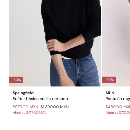
-30%
-59%
Springfield
MLN
Suéter básico cuello redondo
Pantalón regu
$973.00 MXN
$1,390.00 MXN
$489.00 MX
Ahorras
$417.00 MXN
Ahorras
$701.