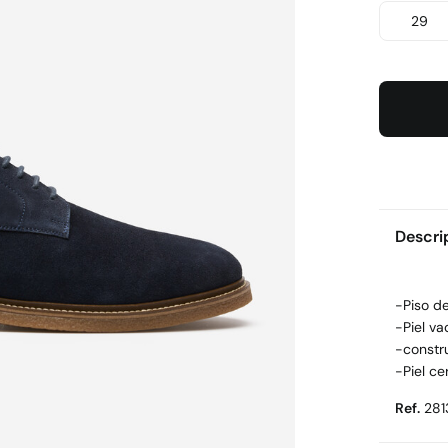
29
Descri
-Piso d
-Piel v
-constr
-Piel ce
Ref.
281