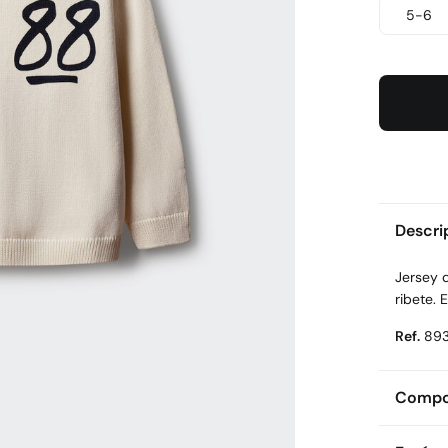
5-6
Descri
Jersey d
ribete. 
Ref.
89
Compos
Compos