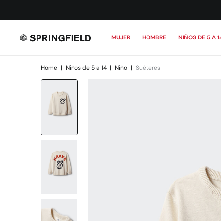
MUJER
HOMBRE
NIÑOS DE 5 A 1
Home
|
Niños de 5 a 14
|
Niño
|
Suéteres