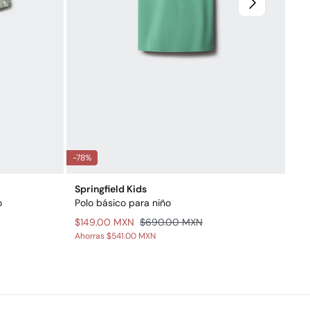
-78%
Springfield Kids
o
Polo básico para niño
$149.00 MXN
$690.00 MXN
Ahorras
$541.00 MXN