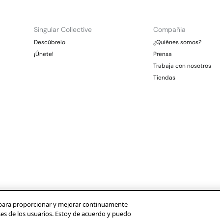
Singular Collective
Compañia
Descúbrelo
¿Quiénes somos?
¡Únete!
Prensa
Trabaja con nosotros
Tiendas
os para proporcionar y mejorar continuamente
ses de los usuarios. Estoy de acuerdo y puedo
Condusef