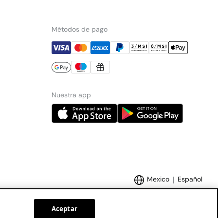
Métodos de pago
Nuestra app
Mexico
Español
Aceptar
Marcas Tendam:
Women'secret
Hoss Intropia
Cortefiel