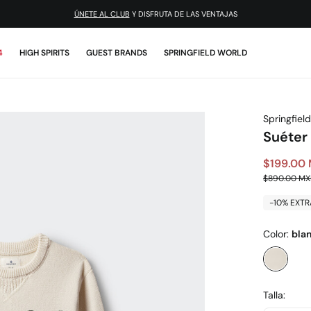
¡DESCARGA LA APP!
ÚNETE AL CLUB
Y DISFRUTA DE LAS VENTAJAS
4
HIGH SPIRITS
GUEST BRANDS
SPRINGFIELD WORLD
Springfield
Suéter 
$199.00
$890.00 M
-10% EXTR
Color:
bla
Talla: