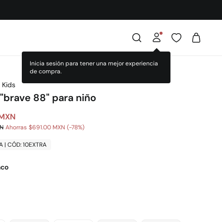
Inicia sesión para tener una mejor experiencia
de compra.
 Kids
"brave 88" para niño
 MXN
XN
Ahorras
$691.00 MXN
78
A | CÓD: 10EXTRA
nco