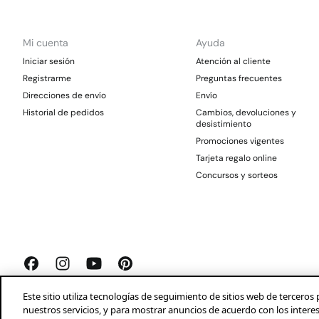
Mi cuenta
Ayuda
Iniciar sesión
Atención al cliente
Registrarme
Preguntas frecuentes
Direcciones de envío
Envío
Historial de pedidos
Cambios, devoluciones y
desistimiento
Promociones vigentes
Tarjeta regalo online
Concursos y sorteos
Este sitio utiliza tecnologías de seguimiento de sitios web de tercer
nuestros servicios, y para mostrar anuncios de acuerdo con los intere
Springfield 2026©
Aviso legal
Condiciones generales
Privacidad
Profeco