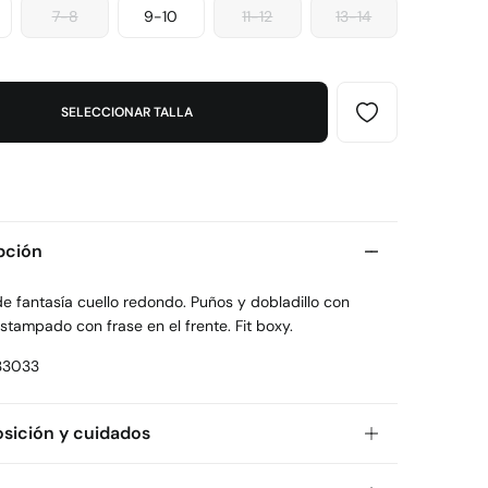
7-8
9-10
11-12
13-14
SELECCIONAR TALLA
pción
e fantasía cuello redondo. Puños y dobladillo con
Estampado con frase en el frente. Fit boxy.
33033
ición y cuidados
ición