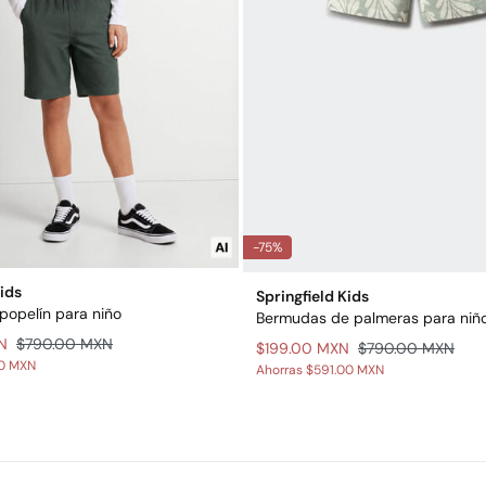
-75%
Kids
Springfield Kids
opelín para niño
Bermudas de palmeras para niñ
N
$790.00 MXN
$199.00 MXN
$790.00 MXN
00 MXN
Ahorras
$591.00 MXN