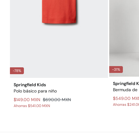
-31%
-78%
Springfield 
Springfield Kids
Bermuda de p
Polo básico para niño
$549.00 MX
$149.00 MXN
$690.00 MXN
Ahorras
$241.
Ahorras
$541.00 MXN