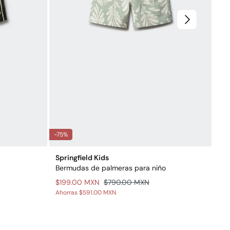
-75%
-80
Springfield Kids
Spr
Bermudas de palmeras para niño
Sud
$199.00 MXN
$790.00 MXN
$1
Ahorras
$591.00 MXN
Aho