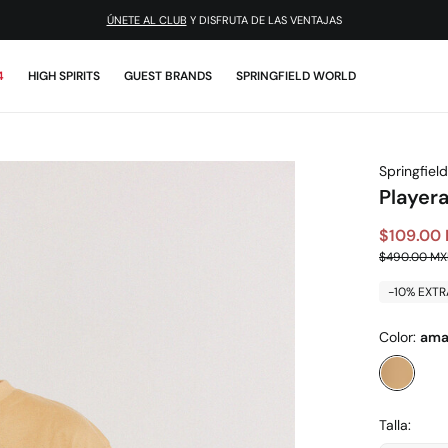
¡DESCARGA LA APP!
4
HIGH SPIRITS
GUEST BRANDS
SPRINGFIELD WORLD
Springfield
Playera
$109.00
$490.00 M
-10% EXTR
Color:
amar
Talla: