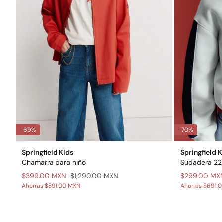
-69%
-70%
Springfield Kids
Springfield 
Chamarra para niño
Sudadera 22
$399.00 MXN
$1,290.00 MXN
$299.00 MX
Ahorras
$891.00 MXN
Ahorras
$691.