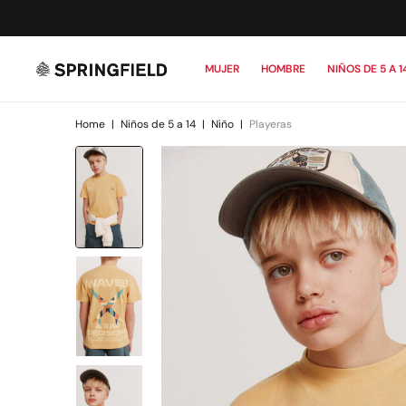
MUJER
HOMBRE
NIÑOS DE 5 A 1
Home
|
Niños de 5 a 14
|
Niño
|
Playeras