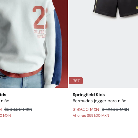
-75%
Kids
Springfield Kids
 niño
Bermudas jogger para niño
N
$990.00 MXN
$199.00 MXN
$790.00 MXN
00 MXN
Ahorras
$591.00 MXN