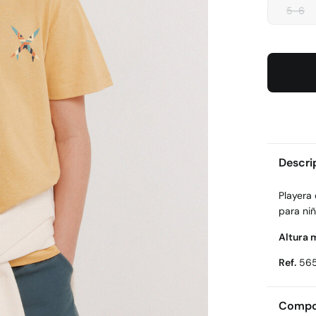
5-6
Descri
Playera
para ni
Altura 
Ref.
56
Compos