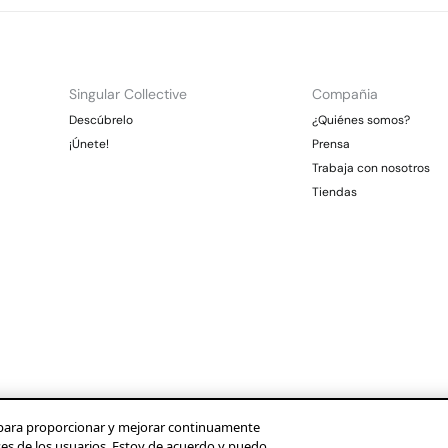
Singular Collective
Compañia
Descúbrelo
¿Quiénes somos?
¡Únete!
Prensa
Trabaja con nosotros
Tiendas
os para proporcionar y mejorar continuamente
ses de los usuarios. Estoy de acuerdo y puedo