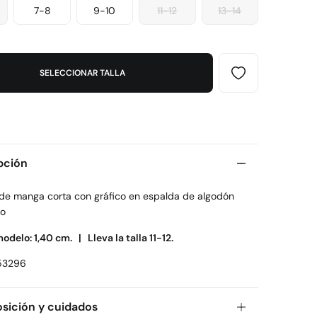
7-8
9-10
11-12
13-14
SELECCIONAR TALLA
pción
 de manga corta con gráfico en espalda de algodón
ño
modelo: 1,40 cm. |
Lleva la talla 11-12.
53296
ición y cuidados