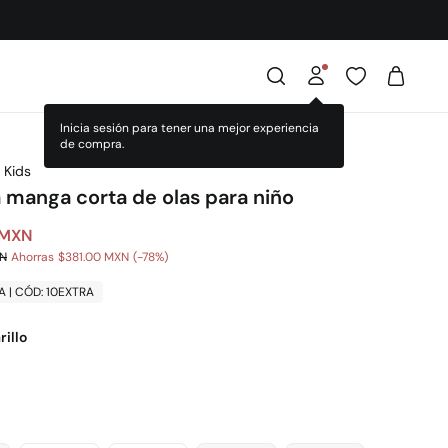
 Kids
 manga corta de olas para niño
 MXN
XN
Ahorras
$381.00 MXN
78
A | CÓD: 10EXTRA
illo