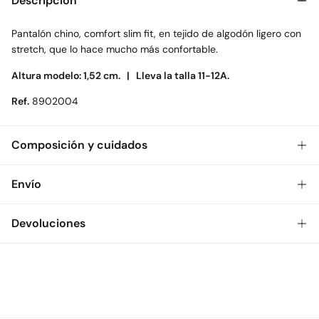
Descripción
Pantalón chino, comfort slim fit, en tejido de algodón ligero con
stretch, que lo hace mucho más confortable.
Altura modelo: 1,52 cm. |
Lleva la talla 11-12A.
Ref.
8902004
Composición y cuidados
Composición
Envío
95%
algodón
,
5%
elastano
Gratis
Envío a tienda: 2-5 días.
Devoluciones
Cuidados
* Toda la República Mexicana.
Temperatura máxima de lavado 30C
Dispones de
30 días
para realizar tu devolución a través de
Estándar
cualquiera de los siguientes métodos:
Secado delicado en secadora
$ 55
CDMX y Área Metropolitana: 1-2 días.
Gratis
Devolución en tienda física
Gratis en pedidos superiores a $699
Planchado medio