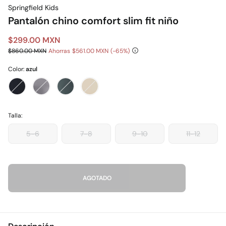
Springfield Kids
Pantalón chino comfort slim fit niño
$299.00 MXN
$860.00 MXN
Ahorras
$561.00 MXN
65
Color:
azul
Talla:
5-6
7-8
9-10
11-12
AGOTADO