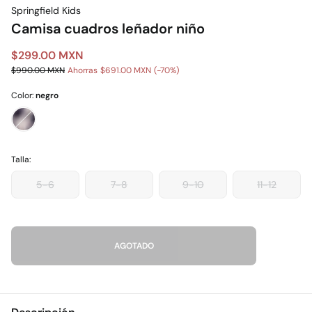
Springfield Kids
Camisa cuadros leñador niño
$299.00 MXN
$990.00 MXN
Ahorras
$691.00 MXN
70
Color:
negro
Talla:
5-6
7-8
9-10
11-12
AGOTADO