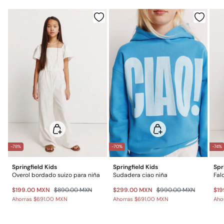
No lavar en seco
Gratis
Entrega en punto Estafeta
Gratis en pedidos superiores a $699
*Días laborables (L-V).
Gastos a cargo del cliente
Envío a almacén
-78%
-70%
-74%
Springfield Kids
Springfield Kids
Spr
Overol bordado suizo para niña
Sudadera ciao niña
Fal
$199.00 MXN
$890.00 MXN
$299.00 MXN
$990.00 MXN
$19
Ahorras
$691.00 MXN
Ahorras
$691.00 MXN
Aho