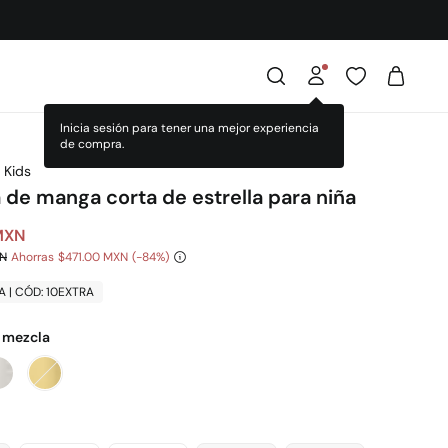
 Kids
 de manga corta de estrella para niña
MXN
XN
Ahorras
$471.00 MXN
84
A | CÓD: 10EXTRA
l mezcla