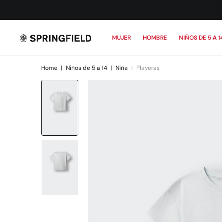
MUJER
HOMBRE
NIÑOS DE 5 A 1
Home
|
Niños de 5 a 14
|
Niña
|
Playeras