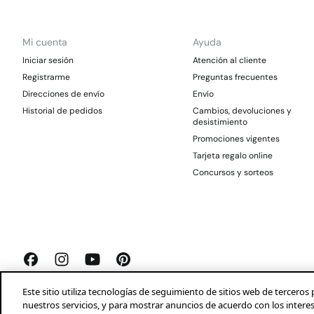
Mi cuenta
Ayuda
Iniciar sesión
Atención al cliente
Registrarme
Preguntas frecuentes
Direcciones de envío
Envío
Historial de pedidos
Cambios, devoluciones y
desistimiento
Promociones vigentes
Tarjeta regalo online
Concursos y sorteos
Este sitio utiliza tecnologías de seguimiento de sitios web de tercer
nuestros servicios, y para mostrar anuncios de acuerdo con los intere
Springfield 2026©
Aviso legal
Condiciones generales
Privacidad
Profeco