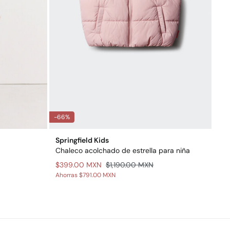
-66%
Springfield Kids
Chaleco acolchado de estrella para niña
$399.00 MXN
$1,190.00 MXN
Ahorras
$791.00 MXN