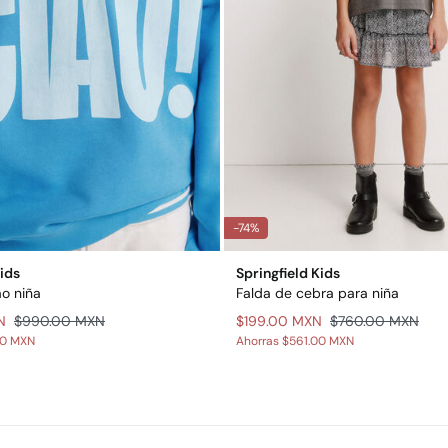
-74%
Kids
Springfield Kids
o niña
Falda de cebra para niña
N
$990.00 MXN
$199.00 MXN
$760.00 MXN
00 MXN
Ahorras
$561.00 MXN