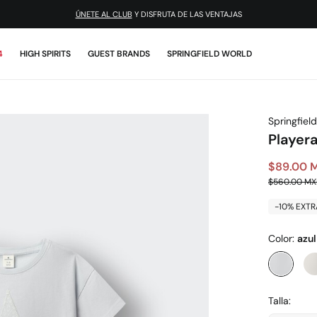
¡DESCARGA LA APP!
4
HIGH SPIRITS
GUEST BRANDS
SPRINGFIELD WORLD
Springfield
Playera
$89.00 
$560.00 M
-10% EXTR
Color:
azu
Talla: