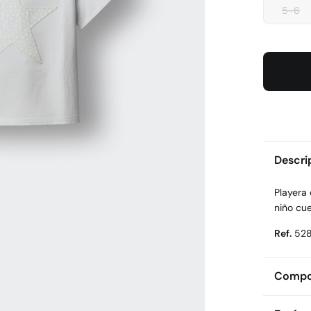
5-6
Descri
Playera
niño cu
Ref.
528
Compos
Compos