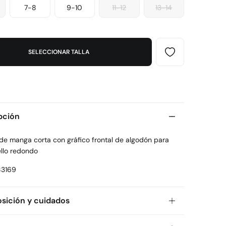
7-8
9-10
11-12
13-14
SELECCIONAR TALLA
pción
 de manga corta con gráfico frontal de algodón para
ello redondo
3169
ición y cuidados
ición