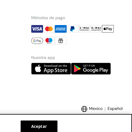
Métodos de pago
Nuestra app
Mexico
Español
Aceptar
Marcas Tendam:
Women'secret
Hoss Intropia
Cortefiel