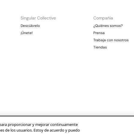
Singular Collective
Compañia
Descúbrelo
¿Quiénes somos?
¡Únete!
Prensa
Trabaja con nosotros
Tiendas
os para proporcionar y mejorar continuamente
ses de los usuarios. Estoy de acuerdo y puedo
Condusef