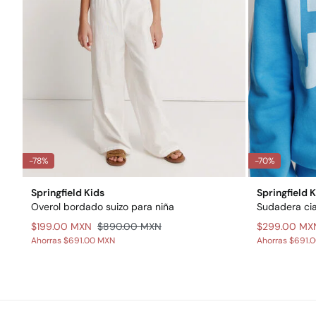
-78%
-70%
Springfield Kids
Springfield 
Overol bordado suizo para niña
Sudadera cia
$199.00 MXN
$890.00 MXN
$299.00 MX
Ahorras
$691.00 MXN
Ahorras
$691.