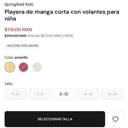
Springfield Kids
Playera de manga corta con volantes para
niña
$119.00 MXN
$390.00 MXN
Ahorras
$271.00 MXN
69
-10% EXTRA | CÓD: 10EXTRA
Color:
amarillo
Talla:
5-6
7-8
9-10
11-12
13-14
SELECCIONAR TALLA