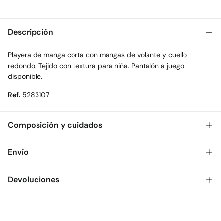
Descripción
Playera de manga corta con mangas de volante y cuello
redondo. Tejido con textura para niña. Pantalón a juego
disponible.
Ref.
5283107
Composición y cuidados
Composición
Envío
98%
poliéster
,
2%
elastano
Gratis
Envío a tienda: 2-5 días.
Devoluciones
Cuidados
* Toda la República Mexicana.
Temperatura máxima de lavado 30C. Centrifugado corto
Dispones de
30 días
para realizar tu devolución a través de
Estándar
cualquiera de los siguientes métodos:
Secar tendido