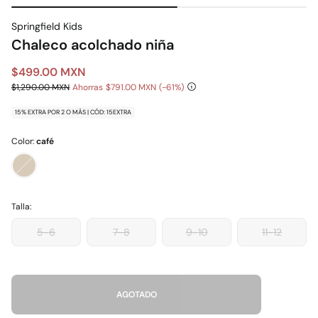
Springfield Kids
Chaleco acolchado niña
$499.00 MXN
$1,290.00 MXN
Ahorras
$791.00 MXN
61
15% EXTRA POR 2 O MÁS | CÓD: 15EXTRA
Color:
café
Talla:
5-6
7-8
9-10
11-12
AGOTADO