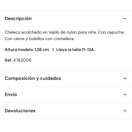
Descripción
Chaleco acolchado en tejido de nylon para niña. Con capucha.
Con cierre y bolsillos con cremallera.
Altura modelo: 1,38 cm. |
Lleva la talla 11-12A.
Ref.
4782006
Composición y cuidados
Composición
Envío
100%
poliamida
Gratis
Envío a tienda: 2-5 días.
Devoluciones
Cuidados
* Toda la República Mexicana.
Temperatura máxima de lavado 30C. Centrifugado corto
Dispones de
30 días
para realizar tu devolución a través de
Estándar
cualquiera de los siguientes métodos: