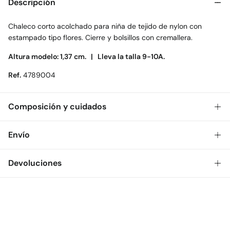
Descripción
Chaleco corto acolchado para niña de tejido de nylon con
estampado tipo flores. Cierre y bolsillos con cremallera.
Altura modelo: 1,37 cm. |
Lleva la talla 9-10A.
Ref.
4789004
Composición y cuidados
Composición
Envío
100%
algodón
Gratis
Envío a tienda: 2-5 días.
Devoluciones
Cuidados
* Toda la República Mexicana.
Lavar a mano
Dispones de
30 días
para realizar tu devolución a través de
Estándar
cualquiera de los siguientes métodos:
Secar tendido
$ 55
CDMX y Área Metropolitana: 1-2 días.
Gratis
Devolución en tienda física
Gratis en pedidos superiores a $699
Planchado suave