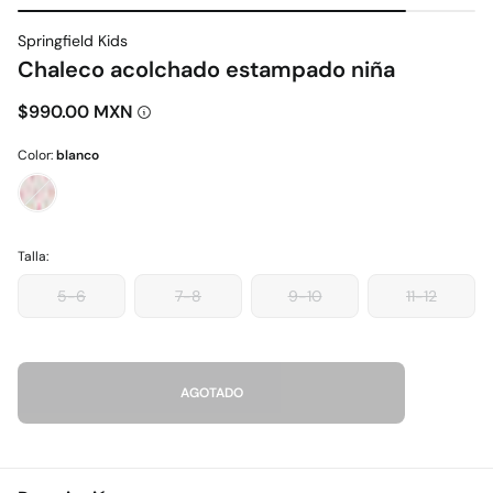
Springfield Kids
Chaleco acolchado estampado niña
$990.00 MXN
Color:
blanco
Talla:
5-6
7-8
9-10
11-12
AGOTADO