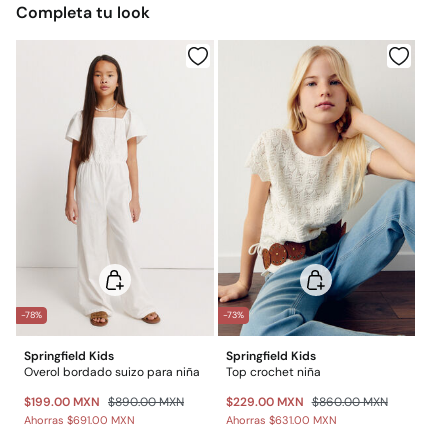
Completa tu look
$ 55
Otros estados de la República Mexicana: 2-5 días
No lavar en seco
Gratis
Entrega en punto Estafeta
Gratis en pedidos superiores a $699
*Días laborables (L-V).
Gastos a cargo del cliente
Envío a almacén
-78%
-73%
Springfield Kids
Springfield Kids
Overol bordado suizo para niña
Top crochet niña
$199.00 MXN
$890.00 MXN
$229.00 MXN
$860.00 MXN
Ahorras
$691.00 MXN
Ahorras
$631.00 MXN