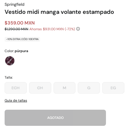
Springfield
Vestido midi manga volante estampado
$359.00 MXN
$1,290.00 MXN
Ahorras
$931.00 MXN
72
-10% EXTRA | CÓD: 10EXTRA
Color:
púrpura
Talla:
ECH
CH
M
G
EG
Guía de tallas
AGOTADO