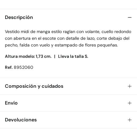
Descripción
Vestido midi de manga estilo raglan con volante, cuello redondo
con abertura en el escote con detalle de lazo, corte debajo del
pecho, falda con vuelo y estampado de flores pequeñas.
Altura modelo: 1,73 cm. |
Lleva la talla S.
Ref.
8952060
Composición y cuidados
Composición
Envío
100%
poliéster
Gratis
Envío a tienda: 2-5 días.
Devoluciones
Cuidados
* Toda la República Mexicana.
Temperatura máxima de lavado 30C. Centrifugado corto
Dispones de
30 días
para realizar tu devolución a través de