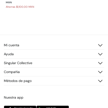
MXN
Ahorras
$1,100.00 MXN
Mi cuenta
Iniciar sesión
Ayuda
Registrarme
Atención al cliente
Singular Collective
Direcciones de envío
Preguntas frecuentes
Historial de pedidos
Descúbrelo
Compañia
Envío
¡Únete!
Cambios, devoluciones y desistimiento
¿Quiénes somos?
Métodos de pago
Promociones vigentes
Prensa
Tarjeta regalo online
Trabaja con nosotros
Concursos y sorteos
Tiendas
Nuestra app