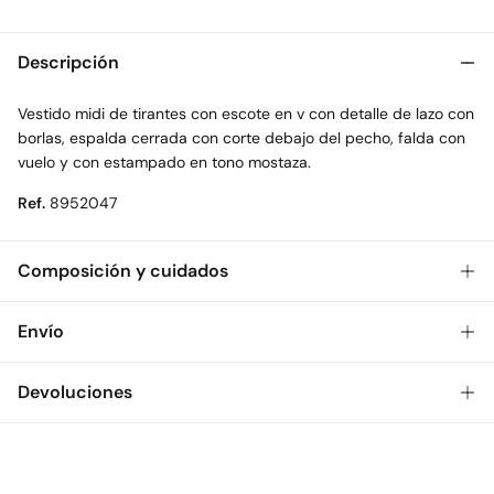
Descripción
Vestido midi de tirantes con escote en v con detalle de lazo con
borlas, espalda cerrada con corte debajo del pecho, falda con
vuelo y con estampado en tono mostaza.
Ref.
8952047
Composición y cuidados
Composición
Envío
100%
poliéster
Gratis
Envío a tienda: 2-5 días.
Devoluciones
Cuidados
* Toda la República Mexicana.
Temperatura máxima de lavado 30C
Dispones de
30 días
para realizar tu devolución a través de
Estándar
cualquiera de los siguientes métodos:
Secado delicado en secadora