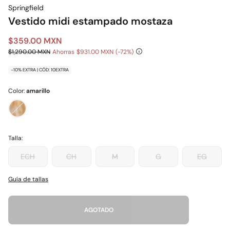
Springfield
Vestido midi estampado mostaza
$359.00 MXN
$1,290.00 MXN
Ahorras
$931.00 MXN
72
-10% EXTRA | CÓD: 10EXTRA
Color:
amarillo
Talla:
ECH
CH
M
G
EG
Guía de tallas
AGOTADO